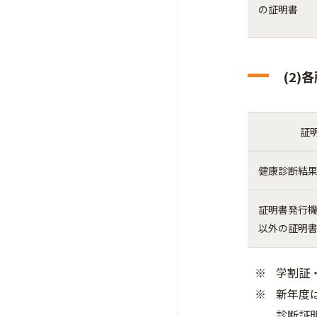
の証明書
(2
証
健康診断結
証明書発行
以外の証明
学割証
新年度
診断証