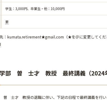
学生：3,000円、卒業生・他：10,000円
要
kumata.retirement★gmail.com（★を＠に変更してく
内
学部 曽 士才 教授 最終講義（2024
 曽 士才 教授の退職に伴い、下記の日程で最終講義を行い