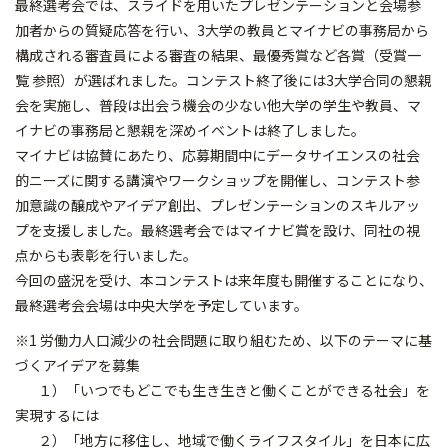
最終選考会では、スライドを用いたプレゼンテーションと会場参
加者からの質疑応答を行い、3大学の教員とマイナビの事務局から
構成される審査員による審査の結果、最優秀賞など各賞（受賞一
覧 参照）が選ばれました。コンテスト終了後には3大学合同の懇親
会を実施し、普段は出会う機会の少ない他大学の学生や教員、マ
イナビの事務局と懇親を深めイベントは終了しました。
マイナビは協賛にあたり、応募期間中にデータサイエンスの社会
的ニーズに関する講演やワークショップを開催し、コンテスト参
加意識の醸成やアイデア創出、プレゼンテーションのスキルアッ
プを支援しました。最終選考会ではマイナビ賞を設け、同社の視
点からも表彰を行いました。
今回の盛況を受け、本コンテストは来年度も開催することになり、
最終選考会会場は中央大学を予定しています。
※1 労働力人口減少の社会問題に取り組むため、以下のテーマに基
づくアイデアを募集
１）「いつでもどこでも生き生きと働くことができる社会」を
実現するには
２）「地方に移住し、地域で働くライフスタイル」を日本に広