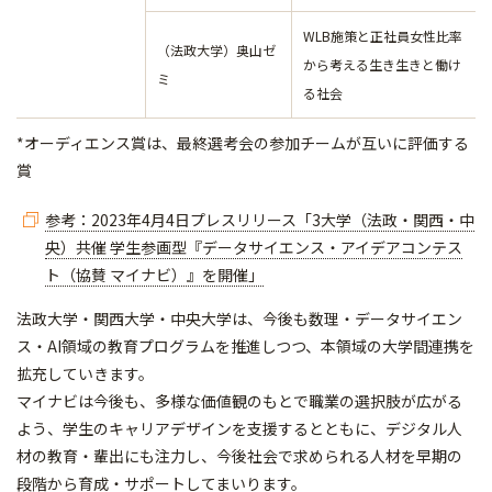
WLB施策と正社員女性比率
（法政大学）奥山ゼ
から考える生き生きと働け
ミ
る社会
*オーディエンス賞は、最終選考会の参加チームが互いに評価する
賞
参考：2023年4月4日プレスリリース「3大学（法政・関西・中
央）共催 学生参画型『データサイエンス・アイデアコンテス
ト（協賛 マイナビ）』を開催」
法政大学・関西大学・中央大学は、今後も数理・データサイエン
ス・AI領域の教育プログラムを推進しつつ、本領域の大学間連携を
拡充していきます。
マイナビは今後も、多様な価値観のもとで職業の選択肢が広がる
よう、学生のキャリアデザインを支援するとともに、デジタル人
材の教育・輩出にも注力し、今後社会で求められる人材を早期の
段階から育成・サポートしてまいります。