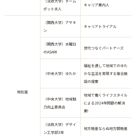
（法政大学）チーム
キャリア案内人
ポット夫人
（関西大学）アサキ
キャリアトライアル
ン
（関西大学）水曜日
世代つなぐパートナーズ
のASAMI
福祉を通して地域でのゆた
（中央大学）ゆたか
かな生活を実現する複合施
設の提案
特別賞
地域で働くライフスタイル
（中央大学）地域魅
による2024年問題の解決
力向上委員会
案!
（法政大学）デザイ
地方格差ならぬ地方間格差
ン工学部3年