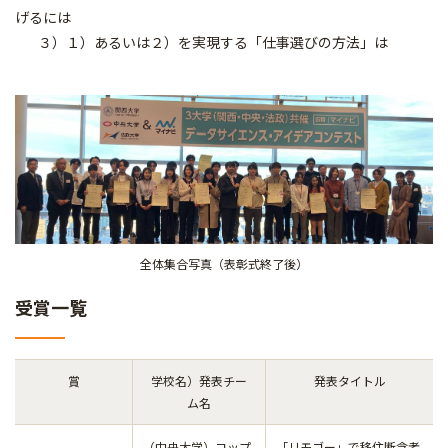
げるには
３）１）あるいは２）を実現する「仕事選びの方法」は
全体集合写真（表彰式終了後）
受賞一覧
賞
学校名）発表チー
発表タイトル
ム名
（中央大学）コップ
「リモゴー」で移住断念者