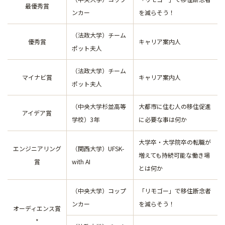
最優秀賞
ンカー
を減らそう！
（法政大学）チーム
優秀賞
キャリア案内人
ポット夫人
（法政大学）チーム
マイナビ賞
キャリア案内人
ポット夫人
（中央大学杉並高等
大都市に住む人の移住促進
アイデア賞
学校）3年
に必要な事は何か
大学卒・大学院卒の転職が
エンジニアリング
（関西大学）UFSK-
増えても持続可能な働き場
賞
with AI
とは何か
（中央大学）コップ
「リモゴー」で移住断念者
ンカー
を減らそう！
オーディエンス賞
*