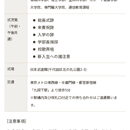
大学院、専門職大学院、通信教育課程
式次第
総長式辞
（午前・
来賓祝辞
午後共
入学の辞
通）
学部長挨拶
校歌斉唱
新入生への諸注意
式場
日本武道館(千代田区北の丸公園2-3)
交通
東京メトロ東西線・半蔵門線・都営新宿線
「九段下駅」より徒歩5分
※駅構内及び改札口付近での待ち合わせはご遠慮願いま
す。
［注意事項］