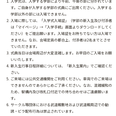
入学式は、入学する学部により午前、午後の部に分かれていま
す。ご自身が入学する学部の式典にご出席ください。入学する
学部以外の部には入場できません。
入場に際しては、「入学式入場証」（学部の新入生及び付添者
は「マイページ」→「入学手続」画面よりダウンロードしてく
ださい）をご提出願います。入場証をお持ちでない方は入場で
きません。なお、会場定員の都合上、付添者は2名までとさせ
ていただきます。
式典当日は会場周辺が大変混雑します。お早目のご入場をお願
いいたします。
新入生行事日程詳細については、「新入生案内」でご確認くだ
さい。
ご来場には公共交通機関をご利用ください。車両でのご来場は
できませんのであらかじめご了承ください。なお、混雑緩和の
ため、駅構内及び改札口付近での待ち合わせはご遠慮願いま
す。
サークル等団体における武道館敷地および武道館周辺での勧
誘・ビラ配布行為は禁止されています。