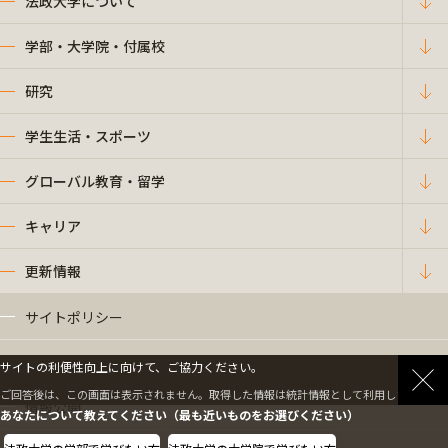
法政大学について
学部・大学院・付属校
研究
学生生活・スポーツ
グローバル教育・留学
キャリア
更新情報
サイトポリシー
プライバシーポリシー
サイトの利便性向上に向けて、ご協力ください。
ご回答後は、この画面は表示されません。取得した情報は統計情報として利用します。
情報公開
あなたについて教えてください（最も近いものをお選びください）