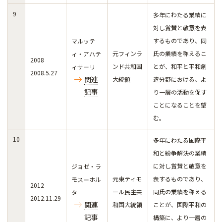
9
多年にわたる業績に
対し賞賛と敬意を表
するものであり、同
マルッテ
元フィンラ
氏の業績を称えるこ
ィ・アハテ
2008
ンド共和国
とが、和平と平和創
ィサーリ
2008.5.27
関連
大統領
造分野における、よ
記事
り一層の活動を促す
ことになることを望
む。
10
多年にわたる国際平
和と紛争解決の業績
に対し賞賛と敬意を
ジョゼ・ラ
元東ティモ
表するものであり、
モス＝ホル
2012
ール民主共
同氏の業績を称える
タ
2012.11.29
関連
和国大統領
ことが、国際平和の
記事
構築に、より一層の