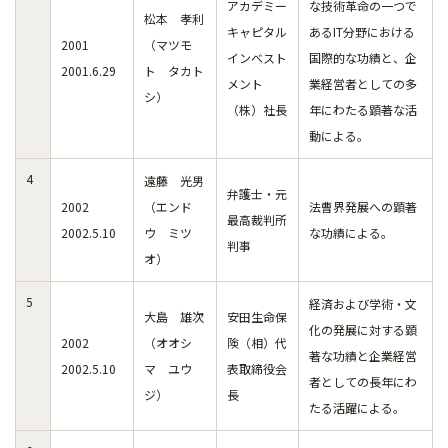
アカデミー
な技術革命の一つで
松本 孝利
キャピタル
あるIT分野における
2001
（マツモ
インベスト
国際的な功績と、企
2001.6.29
ト タカト
メント
業経営者としての多
シ）
（株）社長
年にわたる顕著な活
動による。
4
遠藤 光男
弁護士・元
2002
（エンド
法曹界発展への顕著
最高裁判所
2002.5.10
ウ ミツ
な功績による。
判事
オ）
5
経済および学術・文
大島 雄次
安田生命保
化の発展に対する顕
2002
（オオシ
険（相）代
著な功績と企業経営
2002.5.10
マ ユウ
表取締役会
者としての長年にわ
ジ）
長
たる活躍による。