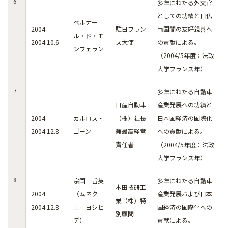
6
多年にわたる外交官
としての功績と日仏
ベルナー
2004
駐日フラン
両国間の友好親善へ
ル・ド・モ
2004.10.6
ス大使
の貢献による。
ンフェラン
（2004/5年度：法政
大学フランス年）
7
多年にわたる自動車
日産自動車
産業発展への功績と
2004
カルロス・
（株）社長
日本国経済の国際化
2004.12.8
ゴーン
兼最高経営
への貢献による。
責任者
（2004/5年度：法政
大学フランス年）
8
宗国 旨英
多年にわたる自動車
本田技研工
2004
（ムネク
産業発展および日本
業（株）特
2004.12.8
ニ ヨシヒ
国経済の国際化への
別顧問
デ）
貢献による。