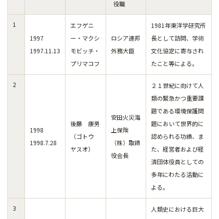
役職
1
エフゲニ
1981年東洋学研究所
1997
ー・マクシ
ロシア連邦
長として訪問、学術
1997.11.13
モビッチ・
外務大臣
文化協定に寄与され
プリマコフ
たこと等による。
2
２１世紀に向けて人
類の緊急かつ重要課
題である環境保護問
安田火災海
後藤 康男
題において世界的に
1998
上保険
（ゴトウ
認められる功績、ま
1998.7.28
（株）取締
ヤスオ）
た、経営者および経
役会長
済団体役員としての
多年にわたる活動に
よる。
3
人類史における巨大