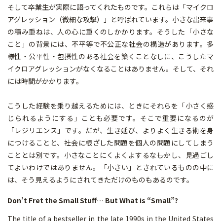
そして卒業生が実際に語ってくれたものです。これらは「マイクロ
アグレッション（微細な攻撃）」と呼ばれています。小さな出来事
の積み重ねは、人の心に重くのしかかります。そうした「小さな
こと」の背景には、不平等で不公正な社会の構造があります。多
様性・公平性・包摂性のある社会を築くことなしに、こうしたマ
イクロアグレッションがなくなることはありません。そして、それ
には時間がかかります。
こうした経験を乗り越えるためには、ときにそれらを「小さく感
じられるようにする」ことも必要です。そこで重要になるのが
「レジリエンス」です。だが、生き延び、よりよく生きる術を身
につけることと、社会に根ざした問題を個人の問題にしてしまう
こととは別です。小さなことにくよくよするな――しかし、見過ごし
てよいわけではありません。「小さい」とされているものの中に
は、そう見えるようにされてきただけのものもあるのです。
Don’t Fret the Small Stuff… But What is “Small”?
The title of a bestseller in the late 1990s in the United States