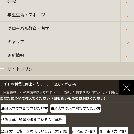
研究
学生生活・スポーツ
グローバル教育・留学
キャリア
更新情報
サイトポリシー
プライバシーポリシー
サイトの利便性向上に向けて、ご協力ください。
ご回答後は、この画面は表示されません。取得した情報は統計情報として利用します。
情報公開
あなたについて教えてください（最も近いものをお選びください）
法政大学の学部で学びたい方
法政大学の大学院で学びたい方
採用情報
法政大学に留学を考えている方（学部）
教職員の方へ
法政大学に留学を考えている方（大学院）
在学生（学部）
在学生（大学院）