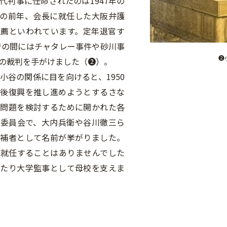
代判事に任命されたのは1947年の
その前年、会長に就任した大阪弁護
推薦といわれています。定年退官す
までの間にはチャタレー事件や砂川事
❷
の裁判を手がけました（❷）。
谷の関係に目を向けると、1950
戦後復興を推し進めようとするさな
長問題を検討するために開かれた各
生委員会で、大内兵衛や谷川徹三ら
候補者として名前が挙がりました。
に就任することはありませんでした
わたり大学監事として母校を支えま