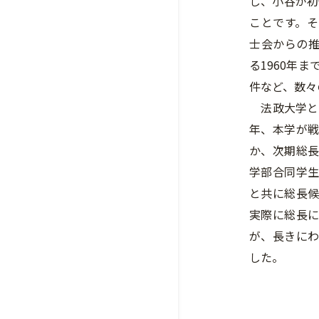
し、小谷が初
ことです。
士会からの
る1960年
件など、数々
法政大学と小
年、本学が
か、次期総
学部合同学
と共に総長
実際に総長
が、長きに
した。