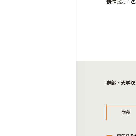
制作協力：法
学部・大学院
学部
市ケ谷キ