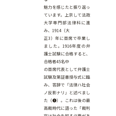
魅力を感じたと振り返っ
ています。上京して法政
大学専門部法律科に進
み、1914（大
正3）年に首席で卒業し
ました。1916年度の弁
護士試験に合格すると、
合格者45名中
の首席代表として弁護士
試験及第証書授与式に臨
み、答辞で「法律ハ社会
ノ反影ナリ」と述べまし
た（❶）。これは後の最
高裁時代に語った「裁判
官は社会を知る必要があ