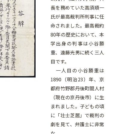
長を務めていた高須順一
氏が最高裁判所判事に任
命されました。最高裁約
80年の歴史において、本
学出身の判事は小谷勝
重、遠藤光男に続く三人
目です。
一人目の小谷勝重は
1890（明治23）年、京
都府竹野郡丹後町間人村
（現在の京丹後市）に生
まれました。子どもの頃
に「壮士芝居」で裁判の
劇を見て、弁護士に非常
な