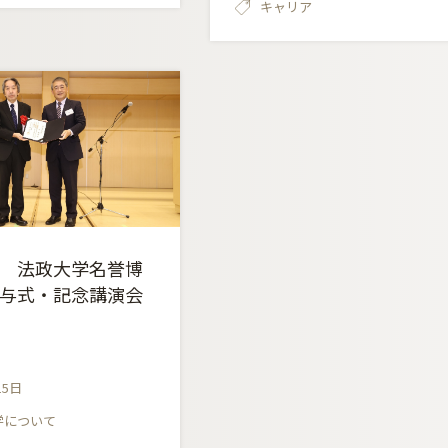
キャリア
 法政大学名誉博
与式・記念講演会
15日
学について