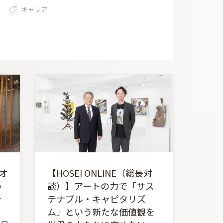
キャリア
ニオ
【HOSEI ONLINE（総長対
わ
談）】アートの力で「サス
分
テナブル・キャピタリズ
。
ム」という新たな価値観を