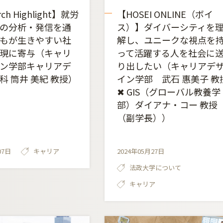
rch Highlight】就労
【HOSEI ONLINE（ボイ
の分析・発信を通
ス）】ダイバーシティを
もが生きやすい社
解し、ユニークな視点を
現に寄与（キャリ
って活躍する人を社会に
ン学部キャリアデ
り出したい（キャリアデ
科 筒井 美紀 教授）
イン学部 武石 惠美子 教
✖ GIS（グローバル教養学
部）ダイアナ・コー 教授
（副学長））
07日
キャリア
2024年05月27日
法政大学について
キャリア