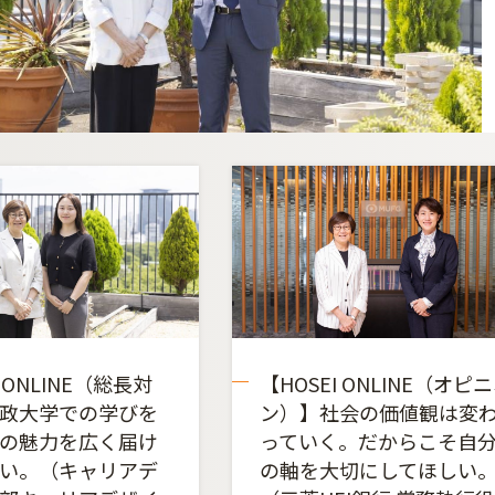
I ONLINE（総長対
【HOSEI ONLINE（オピ
政大学での学びを
ン）】社会の価値観は変
の魅力を広く届け
っていく。だからこそ自
い。（キャリアデ
の軸を大切にしてほしい