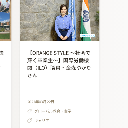
 法
【ORANGE STYLE ～社会で
身
輝く卒業生～】国際労働機
広
関（ILO）職員・金森ゆかり
さん
2024年03月22日
グローバル教育・留学
キャリア