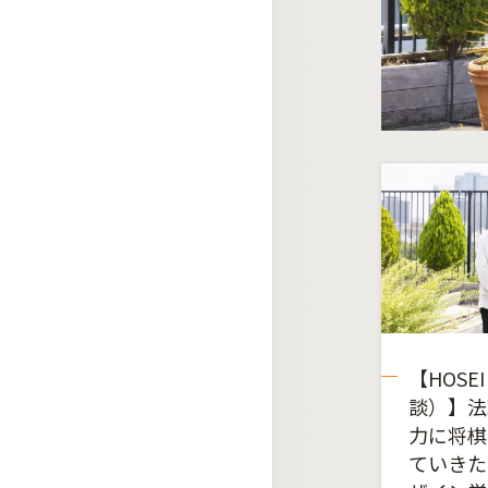
【HOSE
談）】法
力に将棋
ていきた