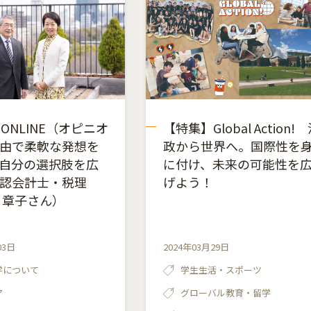
I ONLINE（オピニオ
【特集】Global Action!
由で柔軟な発想を
政から世界へ。国際性を
自分の選択肢を広
に付け、未来の可能性を
認会計士・税理
げよう！
 章子さん）
03日
2024年03月29日
学について
学生生活・スポーツ
ア
グローバル教育・留学