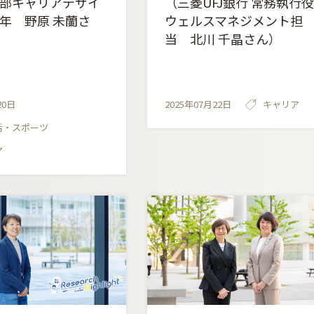
部キャリアデザイ
（三菱UFJ銀行 常務執行
年 野原 未蘭さ
ウェルスマネジメント担
当 北川 千晶さん）
20日
2025年07月22日
キャリア
活・スポーツ
ア