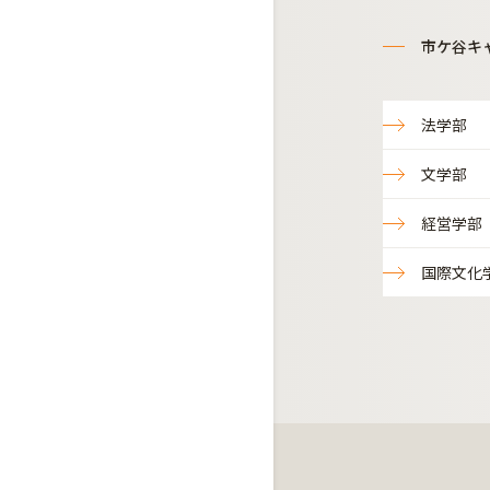
市ケ谷キ
法学部
文学部
経営学部
国際文化