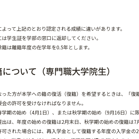
によって上記のとおり認定される成績に違いがあります。
には学生証を学部の窓口に返却してください。
除籍は離籍年度の在学年を0.5年とします。
籍について（専門職大学院生）
なった方が本学への籍の復活（復籍）を希望するときは、「復
授会の許可を受けなければなりません。
春学期の始め（4月1日）、または秋学期の始め（9月16日）に
提出は、年度の始めの復籍は2月末日、秋学期の始めの復籍は7
許可された場合には、再入学金として復籍する年度の入学金の2