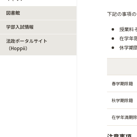
図書館
下記の事項の
学部入試情報
授業料
在学年
法政ポータルサイト
休学期
（Hoppii）
春学期除籍
秋学期除籍
在学年満期
注意事項