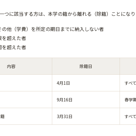
一つに該当する方は、本学の籍から離れる（除籍）ことになり
その他（学費）を所定の期日までに納入しない者
限を超えた者
間を超えた者
内容
除籍日
4月1日
すべ
9月16日
春学
除籍
3月31日
すべ