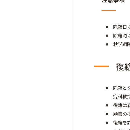
除籍日
除籍時
秋学期
復
除籍と
究科教
復籍は
願書の
復籍を