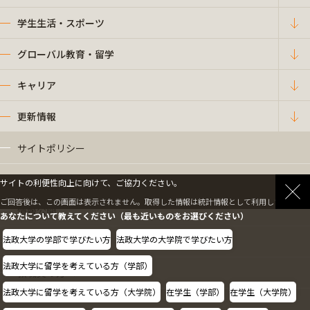
学生生活・スポーツ
グローバル教育・留学
キャリア
更新情報
サイトポリシー
プライバシーポリシー
サイトの利便性向上に向けて、ご協力ください。
ご回答後は、この画面は表示されません。取得した情報は統計情報として利用します。
情報公開
あなたについて教えてください（最も近いものをお選びください）
法政大学の学部で学びたい方
法政大学の大学院で学びたい方
採用情報
法政大学に留学を考えている方（学部）
教職員の方へ
法政大学に留学を考えている方（大学院）
在学生（学部）
在学生（大学院）