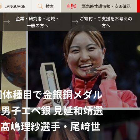
LANGUAGE
検索
緊急時休講情報・安否確認
企業・研究者・地域・
ご寄付・ご支援をお考えの
一般の方へ
方へ
団体種目で金銀銅メダル
男子エペ銀 見延和靖選
・髙嶋理紗選手・尾﨑世