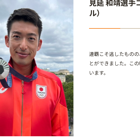
見延 和靖選手
ル）
連覇こそ逃したものの
とができました。この
います。