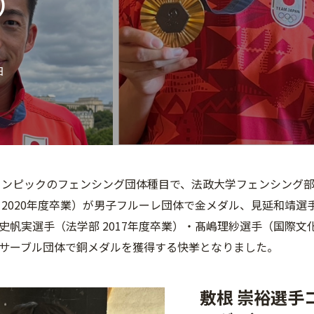
）
日
オリンピックのフェンシング団体種目で、法政大学フェンシング
 2020年度卒業）が男子フルーレ団体で金メダル、見延和靖選手
史帆実選手（法学部 2017年度卒業）・髙嶋理紗選手（国際文化
サーブル団体で銅メダルを獲得する快挙となりました。
敷根 崇裕選手