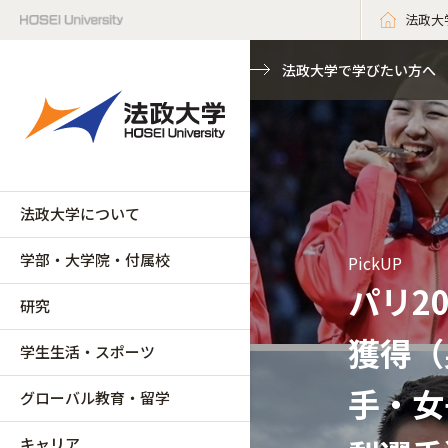
法政大
法政大学で学びたい方へ
法政大学について
学部・大学院・付属校
PickUP
パリ2
研究
獲得（
学生生活・スポーツ
手・女
グローバル教育・留学
キャリア