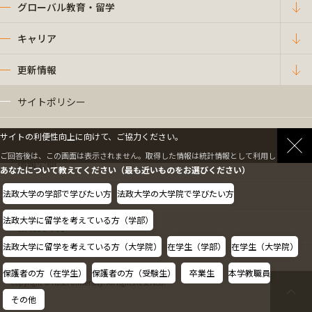
グローバル教育・留学
キャリア
更新情報
サイトポリシー
プライバシーポリシー
サイトの利便性向上に向けて、ご協力ください。
ご回答後は、この画面は表示されません。取得した情報は統計情報として利用します。
情報公開
あなたについて教えてください（最も近いものをお選びください）
法政大学の学部で学びたい方
法政大学の大学院で学びたい方
採用情報
法政大学に留学を考えている方（学部）
教職員の方へ
法政大学に留学を考えている方（大学院）
在学生（学部）
在学生（大学院）
保護者の方（在学生）
保護者の方（受験生）
卒業生
本学教職員
Copyright © Hosei University. All rights reserved.
その他