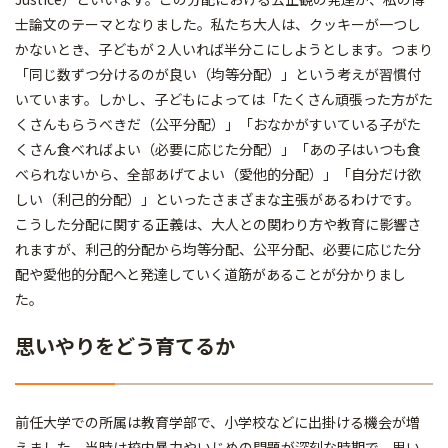
士論文のテーマとなりました。私たち大人は、クッキーが一つし
かないとき、子どもが２人いれば半分こにしようとします。つまり
「同じ数ずつ分けるのが良い（均等分配）」という考えが習慣付
いています。しかし、子どもによっては「たくさん頑張った方がた
くさんもらうべきだ（公平分配）」「おなかがすいている子がた
くさん食べればよい（必要に応じた分配）」「あの子はいつも食
べられないから、全部あげてよい（愛他的分配）」「自分だけ欲
しい（利己的分配）」といったさまざまな主張があるわけです。
こうした分配に関する正義は、大人との関わり方や教育に影響さ
れますが、利己的分配から均等分配、公平分配、必要に応じた分
配や愛他的分配へと発達していく道筋があることが分かりまし
た。
思いやりをどう育てるか
前任大学での所属は教育学部で、小学校などに出掛ける機会が増
えました。当時は校内暴力やいじめの問題が深刻な時期で、思い