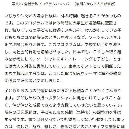
写真2：危機予防プログラムのメンバー（後列右から２人目が筆者）
いじめや仲間との嫌な体験は、休み時間に起きることが多いもの
です。このプログラムでは休み時間に大学生が運動場に配置さ
れ、独りぼっちの子どもには遊ぶスキルを、けんかをしている子
どもたちには問題解決のスキルを教えるなど、ソーシャルスキル
を学ぶ機会を与えます。このプログラムは、学校でいじめを減ら
し、向社会的行動を増加させました。日本でも、こうした取り組
みを参考にして、ソーシャルスキルトレーニングを子ども、とき
には大人を対象に実施しています。東京でホストとして開催した
国際学校心理学会では、こうした取り組みをテーマに海外の教育
関係者や研究者と交流しました。
子どもたちの心の発達にはまだまだ不思議なことがたくさんあり
ます。子どもたちの持つポテンシャルに鍵をかけてしまうことな
く、伸び伸びと成長できるよう支援していきたいと思っています。
現在の研究課題は、子どもたちの感情（気持ち）の調整力を伸ば
す支援です。頭では分かっていても望ましくない行動をしてしまう
のは、悔しさ、怒り、悲しさ、惨めさなどのネガティブな感情に翻