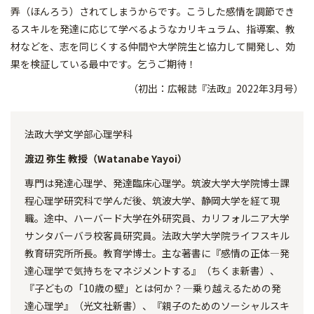
弄（ほんろう）されてしまうからです。こうした感情を調節でき
るスキルを発達に応じて学べるようなカリキュラム、指導案、教
材などを、志を同じくする仲間や大学院生と協力して開発し、効
果を検証している最中です。乞うご期待！
（初出：広報誌『法政』2022年3月号）
法政大学文学部心理学科
渡辺 弥生 教授（Watanabe Yayoi）
専門は発達心理学、発達臨床心理学。筑波大学大学院博士課
程心理学研究科で学んだ後、筑波大学、静岡大学を経て現
職。途中、ハーバード大学在外研究員、カリフォルニア大学
サンタバーバラ校客員研究員。法政大学大学院ライフスキル
教育研究所所長。教育学博士。主な著書に『感情の正体―発
達心理学で気持ちをマネジメントする』（ちくま新書）、
『子どもの「10歳の壁」とは何か？―乗り越えるための発
達心理学』（光文社新書）、『親子のためのソーシャルスキ