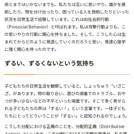
命とまではいかないまでも、私たちは互いに思いやり、誰かを援
助したり、物を分け合ったり、困っている人を救助したりといった
状況を日常生活で経験しています。これは向社会的行動
（Prosocial Behavior）と呼ばれます。私は攻撃行動よりも、こ
の思いやりの行動に関心を持ちました。そして、こうした心は生
まれてからどのように発達していくのだろうと思い、発達心理学
に強く関心を持ったのです。
ずるい、ずるくないという気持ち
子どもたちの日常生活を観察していると、しょっちゅう〝いざこ
ざ〟があります。物の取り合い、遊びの順番でのトラブル、おや
つが多い少ないなどの不平といった場面です。そこで多く発せら
れる子どもたちの声は「ずるい！」という言葉です。一体子ども
たちにとってどういうことが「ずるい」と認知されるのでしょう。
こうした分配における正義のことを、分配的正義（Distributive
Justice）といいます。この分配における公正観の発達が、私の博