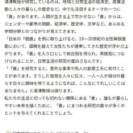
湯澤教授が研究しているのは、地域と日常生活の経済史、産業活
動と人々の暮らしの歴史など。中でも注目するテーマの一つに
「食」があります。人間が生きる上で欠かせない「食」からは、
ジェンダーや都市の問題、経済学、歴史学、文学など、あらゆる
学問分野とのつながりが見えてきます。
「日米の『間食』を例に取り上げると、19～20世紀の女性解放運
動において、国境を越えて女性たちが連帯してきた歴史が浮かび上
がります。『食』を入り口として総合知を得られ、実践知につな
げられることが、日常生活の研究の面白さなんです」
「『食』を研究すると、意外な事実や先人の創意工夫に気付くこ
とがあります。そうした知見を人々に伝え、一人一人が自分の暮
らす日々に興味を持てるようになれば、こんなにうれしいことは
ありません」と湯澤教授は語ります。
私たちの生活と切っても切れない関係にある「食」。誰もが暮らし
やすい未来を描くために、「食」にまつわる研究の数々が多くの
ヒントを与えてくれることでしょう。