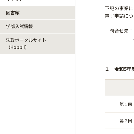
下記の事業に
図書館
電子申請につ
学部入試情報
問合せ先：
suisin◎
法政ポータルサイト
※件名に「
（Hoppii）
１ 令和5年
第１回
第２回