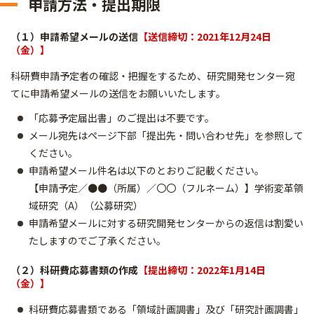
申請方法・提出期限
（１）申請希望メールの送信
【送信締切：2021年12月24日
（金）】
科研費申請予定者の確認・把握をするため、研究開発センター宛
てに申請希望メールの送信をお願いいたします。
「応募予定届出書」のご提出は不要です。
メール宛先はページ下部「提出先・問い合わせ先」を参照して
ください。
申請希望メール件名は以下のとおりご記載ください。
【申請予定／●●（所属）／〇〇（フルネーム）】学術変革領
域研究（
A）（公募研究）
申請希望メールに対する研究開発センターからの返信は割愛い
たしますのでご了承ください。
（２）科研費応募書類の作成
【提出締切：2022年1月14日
（金）】
科研費応募書類である「領域計画調書」及び「研究計画調書」