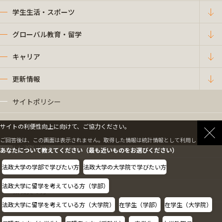
学生生活・スポーツ
グローバル教育・留学
キャリア
更新情報
サイトポリシー
プライバシーポリシー
サイトの利便性向上に向けて、ご協力ください。
ご回答後は、この画面は表示されません。取得した情報は統計情報として利用します。
情報公開
あなたについて教えてください（最も近いものをお選びください）
法政大学の学部で学びたい方
法政大学の大学院で学びたい方
採用情報
法政大学に留学を考えている方（学部）
教職員の方へ
法政大学に留学を考えている方（大学院）
在学生（学部）
在学生（大学院）