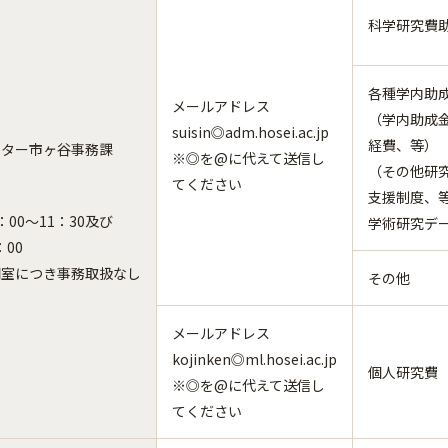
科学研究費
各種学内助
メールアドレス
（学内助成
suisin◎adm.hosei.ac.jp
経費、等）
ンター市ヶ谷事務課
※◎を@に代えて送信し
（その他研
てください
支援制度、
00～11：30及び
学術研究デ
：00
閉室につき事務取扱なし
その他
メールアドレス
kojinken◎ml.hosei.ac.jp
個人研究費
※◎を@に代えて送信し
てください