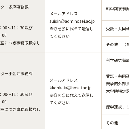
ンター多摩事務課
科学研究費助
メールアドレス
suisin◎adm.hosei.ac.jp
00～11：30及び
※◎を@に代えて送信し
受託・共同
：00
てください
閉室につき事務取扱なし
その他 （
科学研究費
ンター小金井事務課
受託・共同
メールアドレス
競争的外部
kkenkaia◎hosei.ac.jp
大学院特定
00～11：30及び
※◎を@に代えて送信し
：00
てください
産学連携、
閉室につき事務取扱なし
その他