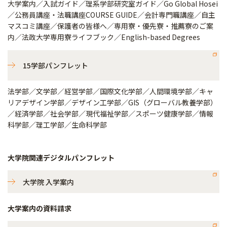
大学案内／入試ガイド／理系学部研究室ガイド／Go Global Hosei
／公務員講座・法職講座COURSE GUIDE／会計専門職講座／自主
マスコミ講座／保護者の皆様へ／専用寮・優先寮・推薦寮のご案
内／法政大学専用寮ライフブック／English-based Degrees
15学部パンフレット
法学部／文学部／経営学部／国際文化学部／人間環境学部／キャ
リアデザイン学部／デザイン工学部／GIS（グローバル教養学部）
／経済学部／社会学部／現代福祉学部／スポーツ健康学部／情報
科学部／理工学部／生命科学部
大学院関連デジタルパンフレット
大学院 入学案内
大学案内の資料請求