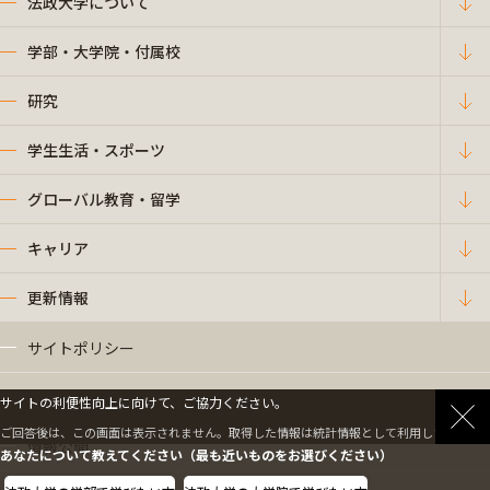
法政大学について
学部・大学院・付属校
研究
学生生活・スポーツ
グローバル教育・留学
キャリア
更新情報
サイトポリシー
プライバシーポリシー
サイトの利便性向上に向けて、ご協力ください。
ご回答後は、この画面は表示されません。取得した情報は統計情報として利用します。
情報公開
あなたについて教えてください（最も近いものをお選びください）