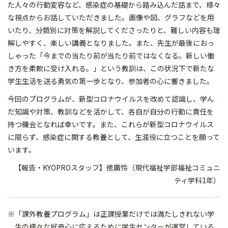
た人々の行動変容など、感染症の基礎から踏み込んだ話まで、様々
な視点からお話していただきました。画像や図、グラフなどを用
いたり、分類別に対策を解説してくださったりと、難しい内容も理
解しやすく、楽しい講義となりました。また、先生が最後におっ
しゃった「今までの当たり前が当たり前ではなくなる。新しい働
き方を柔軟に受け入れる。」という教訓は、この状況下で新たな
学生生活を送る勇気の第一歩となり、参加者の心に響きました。
今回のプログラムが、新型コロナウイルスを改めて認識し、学ん
だ知識や対策、教訓などを活かして、各自が自分の行動に責任を
持つ機会となれば幸いです。また、これらが新型コロナウイルス
に限らず、感染症に関する教養として、生涯役に立つことを願って
います。
【報告・KYOPROスタッフ】徳廣怜（現代福祉学部福祉コミュニ
ティ学科1年）
※「課外教養プログラム」は正課授業だけでは満たしきれない学
生の様々な好奇心に応えるために学生センターが運営している