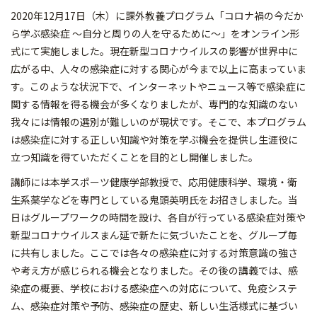
2020年12月17日（木）に課外教養プログラム「コロナ禍の今だか
ら学ぶ感染症 ～自分と周りの人を守るために～」をオンライン形
式にて実施しました。現在新型コロナウイルスの影響が世界中に
広がる中、人々の感染症に対する関心が今まで以上に高まっていま
す。このような状況下で、インターネットやニュース等で感染症に
関する情報を得る機会が多くなりましたが、専門的な知識のない
我々には情報の選別が難しいのが現状です。そこで、本プログラム
は感染症に対する正しい知識や対策を学ぶ機会を提供し生涯役に
立つ知識を得ていただくことを目的とし開催しました。
講師には本学スポーツ健康学部教授で、応用健康科学、環境・衛
生系薬学などを専門としている鬼頭英明氏をお招きしました。当
日はグループワークの時間を設け、各自が行っている感染症対策や
新型コロナウイルスまん延で新たに気づいたことを、グループ毎
に共有しました。ここでは各々の感染症に対する対策意識の強さ
や考え方が感じられる機会となりました。その後の講義では、感
染症の概要、学校における感染症への対応について、免疫システ
ム、感染症対策や予防、感染症の歴史、新しい生活様式に基づい