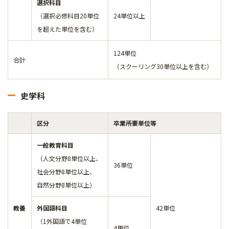
選択科目
（選択必修科目20単位
24単位以上
を超えた単位を含む）
124単位
合計
（スクーリング30単位以上を含む）
史学科
区分
卒業所要単位等
一般教育科目
（人文分野8単位以上、
36単位
社会分野8単位以上、
自然分野8単位以上）
教養
外国語科目
42単位
（1外国語で4単位
4単位