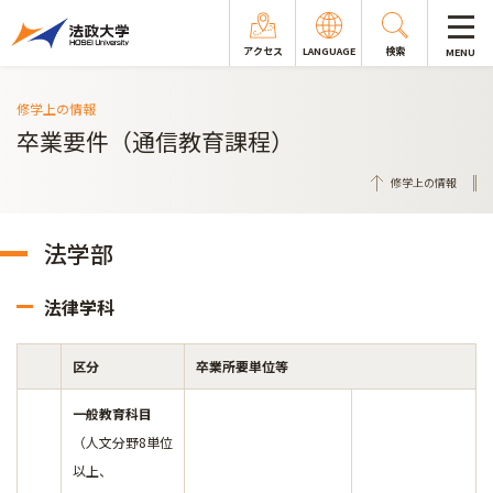
アクセス
LANGUAGE
検索
MENU
修学上の情報
卒業要件（通信教育課程）
修学上の情報
法学部
法律学科
区分
卒業所要単位等
一般教育科目
（人文分野8単位
以上、