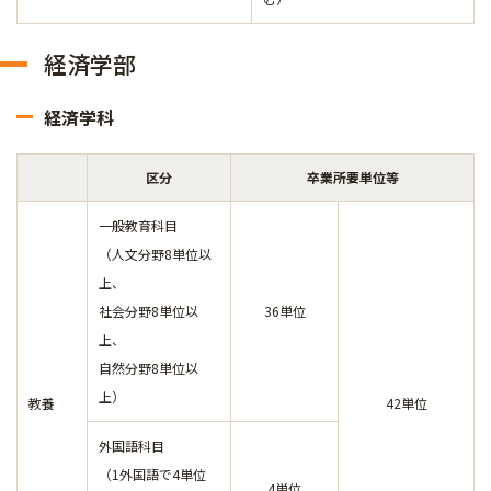
経済学部
経済学科
区分
卒業所要単位等
一般教育科目
（人文分野8単位以
上、
社会分野8単位以
36単位
上、
自然分野8単位以
上）
教養
42単位
外国語科目
（1外国語で4単位
4単位