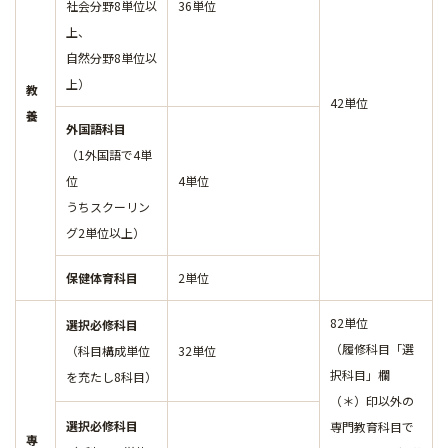
社会分野8単位以
36単位
上、
自然分野8単位以
上）
教
42単位
養
外国語科目
（1外国語で4単
位
4単位
うちスクーリン
グ2単位以上）
保健体育科目
2単位
82単位
選択必修科目
（履修科目「選
（科目構成単位
32単位
択科目」欄
を充たし8科目）
（＊）印以外の
選択必修科目
専門教育科目で
專