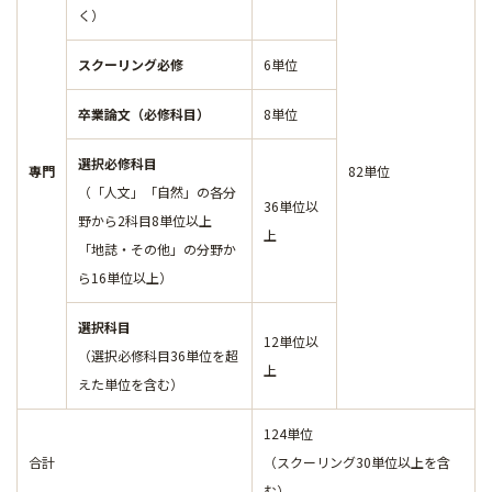
く）
スクーリング必修
6単位
卒業論文（必修科目）
8単位
選択必修科目
專門
82単位
（「人文」「自然」の各分
36単位以
野から2科目8単位以上
上
「地誌・その他」の分野か
ら16単位以上）
選択科目
12単位以
（選択必修科目36単位を超
上
えた単位を含む）
124単位
合計
（スクーリング30単位以上を含
む）