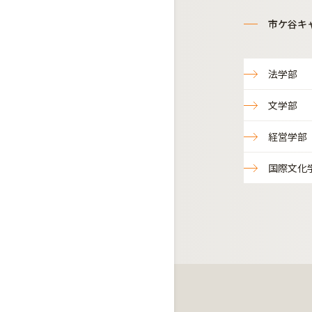
市ケ谷キ
法学部
文学部
経営学部
国際文化