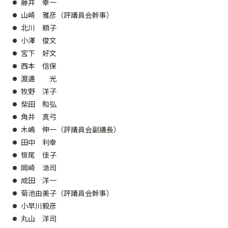
藤井 幸一
山崎 雅彦（評議員会幹事）
北川 頼子
小澤 俊文
宮下 好文
西本 信保
渡邊 光
牧野 洋子
柴田 和弘
角井 真弓
木嶋 伸一（評議員会副議長）
田中 利幸
笹尾 佳子
岡崎 浩司
成田 洋一
菊池由美子（評議員会幹事）
小早川毅彦
丸山 洋司