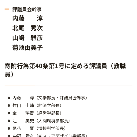
評議員会幹事
内藤 淳
北尾 秀次
山崎 雅彦
菊池由美子
寄附行為第40条第1号に定める評議員（教職
員）
内藤 淳（文学部長・評議員会幹事）
竹口 圭輔（経済学部長）
金 瑢晋（経営学部長）
辻 英史（人間環境学部長）
尾花 賢（情報科学部長）
中野 貴之（キャリアデザイン学部長）