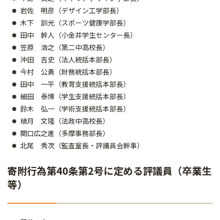
岩佐 明彦（デザイン工学部長）
木下 訓光（スポーツ健康学部長）
田中 幹人（小金井学生センター長）
笠原 浩之（第二中高校長）
沖田 吉史（法人統括本部長）
今村 公勇（財務統括本部長）
田中 一平（教育支援統括本部長）
細田 泰博（学生支援統括本部長）
鈴木 弘一（学術支援統括本部長）
植月 文隆（法政中高校長）
関口広之進（多摩事務部長）
北尾 秀次（監査室長・評議員会幹事）
寄附行為第40条第2号に定める評議員（卒業生
等）