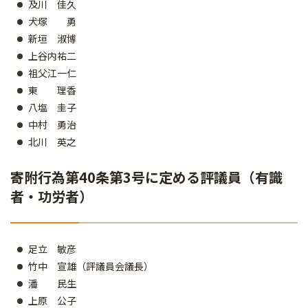
及川 佳久
犬塚 勇
新垣 淑博
上谷内祐二
祖父江一仁
東 理香
八塩 圭子
中村 勇治
北川 英之
寄附行為第40条第3号に定める評議員（有識
者・功労者）
足立 敏彦
竹中 宣雄（評議員会議長）
潘 民生
上原 公子