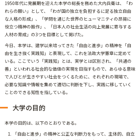
1950年代に発展期を迎えた本学の総長を務めた大内兵衛は、「わ
れらの願い」として、「わが国の独立を負担するに足る独立自由
な人格の形成」、「学問を通じた世界のヒューマニティの昂揚に
役立つ精神の振作」、「日本人の社会生活の向上発展に寄与する
人材の育成」の3つを目標として掲げた。
今日、本学は、建学以来培ってきた「自由と進歩」の精神を「自
由を生き抜く実践知」と表現して、これを法政大学憲章に定めて
いる。ここでいう「実践知」とは、実学とは区別され、「共通の
善」といわれる社会的な価値の実現を目指すもので、あらゆる意味
で人びとが生きやすい社会をつくるために、それぞれの現場で、
必要な知識や情報を集めて適切に判断を下し、実践に移していく
ことのできる知性を指している。
大学の目的
本学の目的は、以下のとおりである。
「自由と進歩」の精神と公正な判断力をもって、主体的、自立