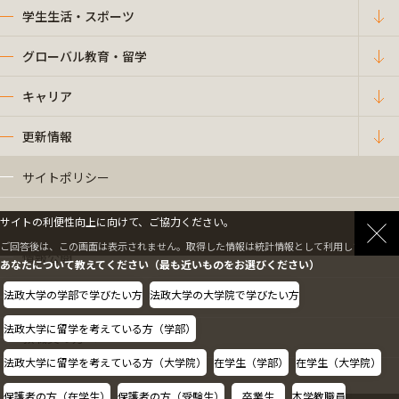
学生生活・スポーツ
グローバル教育・留学
キャリア
更新情報
サイトポリシー
プライバシーポリシー
サイトの利便性向上に向けて、ご協力ください。
ご回答後は、この画面は表示されません。取得した情報は統計情報として利用します。
情報公開
あなたについて教えてください（最も近いものをお選びください）
法政大学の学部で学びたい方
法政大学の大学院で学びたい方
採用情報
法政大学に留学を考えている方（学部）
教職員の方へ
法政大学に留学を考えている方（大学院）
在学生（学部）
在学生（大学院）
保護者の方（在学生）
保護者の方（受験生）
卒業生
本学教職員