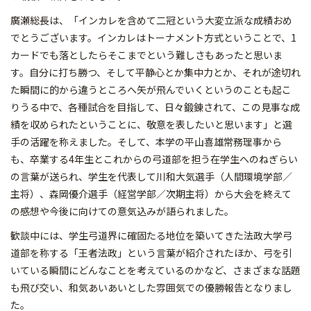
廣瀬総長は、「インカレを含めて二冠という大変立派な成績おめ
でとうございます。インカレはトーナメント方式ということで、1
カードでも落としたらそこまでという難しさもあったと思いま
す。自分に打ち勝つ、そして平静心とか集中力とか、それが途切れ
た瞬間に的から違うところへ矢が飛んでいくというのことも起こ
りうる中で、各種試合を目指して、日々鍛錬されて、この見事な成
績を収められたということに、敬意を表したいと思います」と選
手の活躍を称えました。そして、本学の平山喜雄常務理事から
も、卒業する4年生とこれからの弓道部を担う在学生へのねぎらい
の言葉が送られ、学生を代表して川和大気選手（人間環境学部／
主将）、森岡優介選手（経営学部／次期主将）から大会を終えて
の感想や今後に向けての意気込みが語られました。
歓談中には、学生弓道界に確固たる地位を築いてきた法政大学弓
道部を称する「王者法政」という言葉が紹介されたほか、弓を引
いている瞬間にどんなことを考えているのかなど、さまざまな話題
も飛び交い、和気あいあいとした雰囲気での優勝報告となりまし
た。