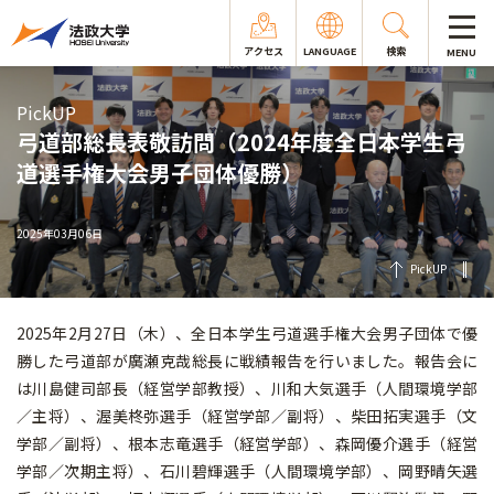
アクセス
LANGUAGE
検索
MENU
PickUP
弓道部総長表敬訪問（2024年度全日本学生弓
道選手権大会男子団体優勝）
2025年03月06日
PickUP
2025年2月27日（木）、全日本学生弓道選手権大会男子団体で優
勝した弓道部が廣瀬克哉総長に戦績報告を行いました。報告会に
は川島健司部長（経営学部教授）、川和大気選手（人間環境学部
／主将）、渥美柊弥選手（経営学部／副将）、柴田拓実選手（文
学部／副将）、根本志竜選手（経営学部）、森岡優介選手（経営
学部／次期主将）、石川碧輝選手（人間環境学部）、岡野晴矢選