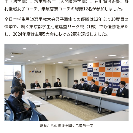
手（法学部）、坂本翔選手（人間環境学部）、石川賢治監督、野
村俊昭女子コーチ、桒原杏奈コーチの総勢12名が参加しました。
全日本学生弓道選手権大会男子団体での優勝は12年ぶり10度目の
快挙で、続く東京都学生弓道連盟リーグ戦（1部）でも優勝を果た
し、2024年度は主要5大会における2冠を達成しました。
総長からの挨拶を聞く弓道部一同