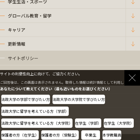
学生生活・スポーツ
グローバル教育・留学
キャリア
更新情報
サイトポリシー
プライバシーポリシー
サイトの利便性向上に向けて、ご協力ください。
ご回答後は、この画面は表示されません。取得した情報は統計情報として利用します。
情報公開
あなたについて教えてください（最も近いものをお選びください）
法政大学の学部で学びたい方
法政大学の大学院で学びたい方
採用情報
法政大学に留学を考えている方（学部）
教職員の方へ
法政大学に留学を考えている方（大学院）
在学生（学部）
在学生（大学院）
保護者の方（在学生）
保護者の方（受験生）
卒業生
本学教職員
Copyright © Hosei University. All rights reserved.