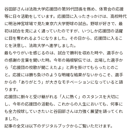
谷田部さんは法政大学応援団の第99代団長を務め、体育会の応援
等に日々活動をしています。応援団に入ったきっかけは、高校時代
に明治神宮球場で見た東京六大学野球の試合。野球が好きで、最
初は試合を見によく通っていたのですが、いつしか応援団の活躍
に目を奪われるようになりました。その日から、応援団に入るこ
とを決意し、法政大学へ進学しました。
最もやりがいを感じるのは、試合で勝利を収めた時や、選手から
の感謝の言葉を聞いた時。今年の箱根駅伝では、出場した選手か
ら「応援団の校歌が聞こえたよ」と声を掛けてもらったとのこ
と。応援には勝ち負けのような明確な結果がないからこそ、選手
からの「ありがとう」が大きなモチベーションになっていると語
ります。
応援団に脈々と受け継がれる「人に熱く」のスタンスを大切に
し、今年の応援団の活動も、これからの人生においても、何事に
も全力投球していきたいと谷田部さんは力強く展望を語ってくれ
ました。
記事の全文は以下のデジタルブックからご覧いただけます。