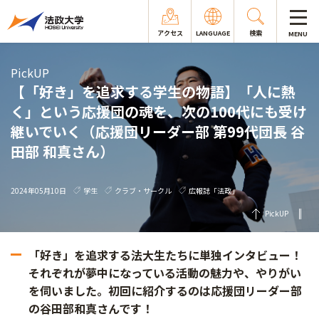
アクセス
LANGUAGE
検索
MENU
PickUP
【「好き」を追求する学生の物語】「人に熱
く」という応援団の魂を、次の100代にも受け
継いでいく（応援団リーダー部 第99代団長 谷
田部 和真さん）
2024年05月10日
学生
クラブ・サークル
広報誌「法政」
PickUP
「好き」を追求する法大生たちに単独インタビュー！
それぞれが夢中になっている活動の魅力や、やりがい
を伺いました。初回に紹介するのは応援団リーダー部
の谷田部和真さんです！