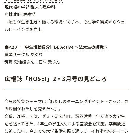
現代福祉学部 臨床心理学科
小林 由佳 准教授
「誰もが生き生きと働ける環境づくりへ、心理学の観点からウェ
ルビーイングを向上」
●P.20－［学生活動紹介］BE Active ～法大生の挑戦～
農業サークル あぐり
芳賀 恋柚姫さん／石村 元さん
広報誌「HOSEI」2・3月号の見どころ
今号の特集のテーマは「わたしのターニングポイント～きっと、あ
の瞬間がわたしを変えた～」。
文系、理系、学部、ゼミ・研究内容、課外活動…全く違う大学生
活を送ってきた、4年生の学生5人による座談会を実施。卒業間近
に迫った中、今までの大学生活を振り返って、それぞれのターニン