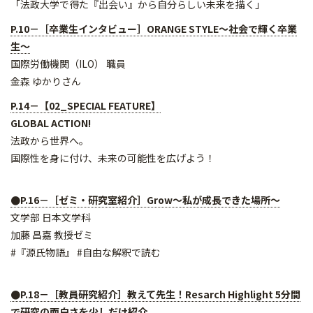
「法政大学で得た『出会い』から自分らしい未来を描く」
P.10－［卒業生インタビュー］ORANGE STYLE～社会で輝く卒業
生～
国際労働機関（ILO） 職員
金森 ゆかりさん
P.14－【02_SPECIAL FEATURE】
GLOBAL ACTION!
法政から世界へ。
国際性を身に付け、未来の可能性を広げよう！
●P.16－［ゼミ・研究室紹介］Grow～私が成長できた場所～
文学部 日本文学科
加藤 昌嘉 教授ゼミ
#『源氏物語』 #自由な解釈で読む
●P.18－［教員研究紹介］教えて先生！Resarch Highlight 5分間
で研究の面白さを少しだけ紹介