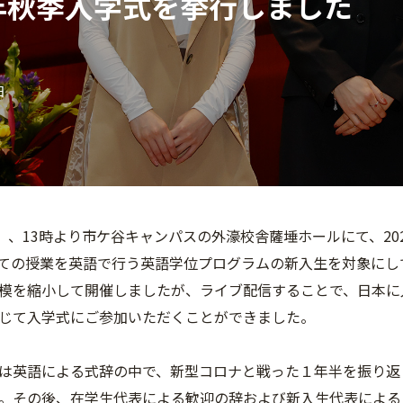
1年秋季入学式を挙行しました
日
土）、13時より市ケ谷キャンパスの外濠校舎薩埵ホールにて、2
ての授業を英語で行う英語学位プログラムの新入生を対象にし
模を縮小して開催しましたが、ライブ配信することで、日本に
じて入学式にご参加いただくことができました。
は英語による式辞の中で、新型コロナと戦った１年半を振り返
。その後、在学生代表による歓迎の辞および新入生代表による