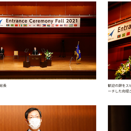
総長
歓迎の辞をスピ
ーチした向琨