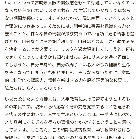
い、かといって常時最大限の緊張感をもって対処していかなくては
ならない程ではないリスクと共存して生活していかなくてはなら
ない期間が続いています。そのなかで、現に直面しているリスクと
合理的につきあっていくためには、科学的に事実を認識する力を
養うことと、様々な質の情報が飛び交う中で、信頼に足る情報を選
びとり、自分なりにそれを吟味して、自分はどのように行動するか
を決定することが必要です。リスクを過大評価してしまうと、何も
できなくなってしまうかも知れません。逆にリスクを過小評価し
てしまうと、自分自身や、自分の周りにいる人たちの健康や生命
をそこなってしまうかも知れません。そうならないために、意識
的に科学的な認識力、情報を吟味する力を磨く現実的な必要に、
私たちは迫られているのです。
いま言及したような能力は、大学教育によって育てようとするも
のの本質です。現実から否応なくその力を発揮することを迫られ
る状況の中において、大学で学ぶということは、平常時に比べて、
より真剣にならざるを得ない環境のなかで学ぶということを意味
しています。もちろん、この時期に初等教育、中等教育を受ける
経験も、平常時にはない独特のものとなるだろうとは思います。し