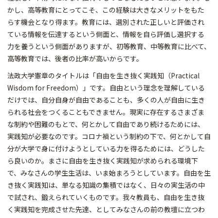
かし、高等教育にとってこそ、この経験は大きなメリットをもた
らす機会となり得ます。教育には、選別された正しいと評価され
ている情報を伝達するという側面と、情報を自ら評価し選択する
力を養うという側面がありますが、初等教育、中等教育に比べて、
高等教育では、後者の比率が高いからです。
法政大学憲章のタイトルは「自由を生き抜く実践知（Practical
Wisdom for Freedom）」です。自由という理念を理解している
だけでは、自分自身が自由であることも、多くの人が自由に生き
られる社会をつくることもできません。現実に存在するさまざま
な制約や困難のもとで、何とかして自由であり続けるためには、
実践知が必要なのです。コロナ禍という制約の下で、何とかして自
分が大学で身に付けようとしている力を得るためには、どうした
ら良いのか。まさに自由を生き抜く実践知が求められる環境下
で、みなさんの学生生活は、いま始まろうとしています。自由を生
き抜く実践知は、単なる知識の集積ではなく、日々の実生活の中
で試され、鍛えられていくものです。我々教員も、自由を生き抜
く実践知を完成させた先達、としてみなさんの前の教壇に立つわ