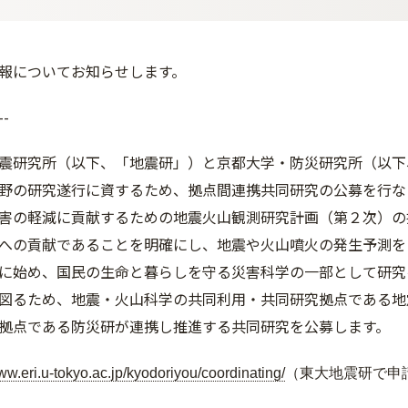
報についてお知らせします。
--
震研究所（以下、「地震研」）と京都大学・防災研究所（以下
野の研究遂行に資するため、拠点間連携共同研究の公募を行な
害の軽減に貢献するための地震火山観測研究計画（第２次）の
への貢献であることを明確にし、地震や火山噴火の発生予測を
に始め、国民の生命と暮らしを守る災害科学の一部として研究
図るため、地震・火山科学の共同利用・共同研究拠点である地
拠点である防災研が連携し推進する共同研究を公募します。
ww.eri.u-
tokyo.ac.jp/kyodoriyou/
coordinating/
（東大地震研で申請受付）​