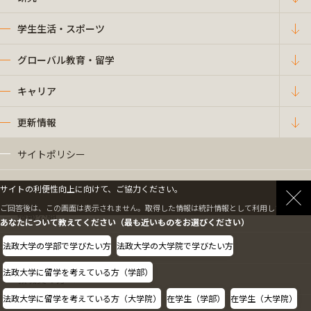
学生生活・スポーツ
グローバル教育・留学
キャリア
更新情報
サイトポリシー
プライバシーポリシー
サイトの利便性向上に向けて、ご協力ください。
ご回答後は、この画面は表示されません。取得した情報は統計情報として利用します。
情報公開
あなたについて教えてください（最も近いものをお選びください）
法政大学の学部で学びたい方
法政大学の大学院で学びたい方
採用情報
法政大学に留学を考えている方（学部）
教職員の方へ
法政大学に留学を考えている方（大学院）
在学生（学部）
在学生（大学院）