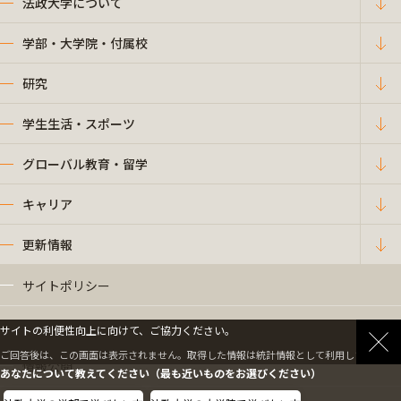
法政大学について
学部・大学院・付属校
研究
学生生活・スポーツ
グローバル教育・留学
キャリア
更新情報
サイトポリシー
プライバシーポリシー
サイトの利便性向上に向けて、ご協力ください。
ご回答後は、この画面は表示されません。取得した情報は統計情報として利用します。
情報公開
あなたについて教えてください（最も近いものをお選びください）