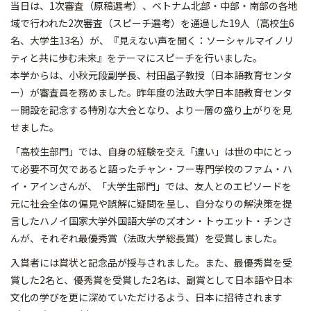
当日は、1次審査（原稿選考）、ベトナム北部・中部・南部の各地
域で行われた2次審査（スピーチ選考）を通過した19人（高校生6
名、大学生13名）が、『見えない声を聞く：ソーシャルマイノリ
ティと共に歩む未来』をテーマにスピーチを行いました。
本学からは、小秋元段副学長、村田晶子教授（日本語教育センタ
ー）が審査員を務めました。昨年度の法政大学日本語教育センタ
ー開設を記念する特別な大会となり、より一層の盛り上がりを見
せました。
「高校生部門」では、自身の経験を交え「違い」は世の中にとっ
て必要不可欠であると語ったチャン・フー専門学校のファム・ハ
イ・アインさんが、「大学生部門」では、友人とのエピソードを
元に社会全体の偏見や誤解に疑問を呈し、自分なりの解決策を提
言したハノイ国家大学外国語大学のズオン・トゥエット・チンさ
んが、それぞれ最優秀賞（法政大学総長賞）を受賞しました。
入賞者には賞状と記念品が授与されました。また、最優秀賞を受
賞した2名と、優秀賞を受賞した2名は、副賞として日本語や日本
文化の学びを更に深めていただけるよう、日本に招待されます