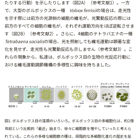
たりする行動）を示したりします（図2A）（参考文献1）。一方
で、大型のボルボックスの一種
Volvox ferrisii
の場合は、走光性
を示す際には前方の光源側の細胞の繊毛が、光驚動反応の際には
前方のすべての細胞の繊毛が、それぞれ運動方向をほぼ逆転させま
す（図2B）（参考文献2）。さらに、4細胞のテトラバエナの一種
Tetrabaena socialis
の場合、光を照射しても繊毛運動は顕著な変
化を見せず、走光性も光驚動反応も示しません（参考文献3）。こ
れらの現象から、私達は、ボルボックス目の生物の光反応行動に
おける繊毛運動調節機構の多様性に興味を持ちました。
図1. ボルボックス目の藻類のいろいろ。ボルボックス目の多細胞化は、約2億
年前という比較的「最近」始まり、徐々に細胞数を増やしていったと考えら
れている。これらの多様な細胞数の種は、段階的な多細胞化進化の歴史を反