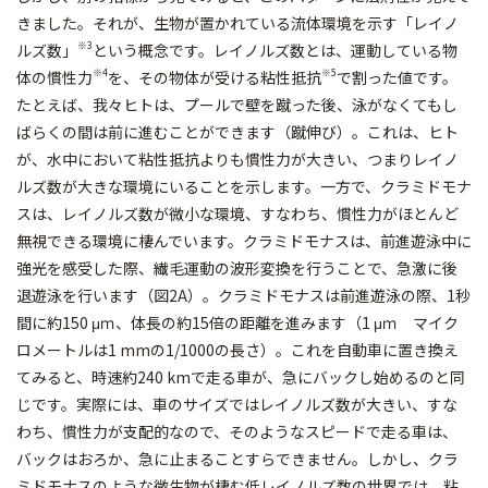
きました。それが、生物が置かれている流体環境を示す「レイノ
※3
ルズ数」
という概念です。レイノルズ数とは、運動している物
※4
※5
体の慣性力
を、その物体が受ける粘性抵抗
で割った値です。
たとえば、我々ヒトは、プールで壁を蹴った後、泳がなくてもし
ばらくの間は前に進むことができます（蹴伸び）。これは、ヒト
が、水中において粘性抵抗よりも慣性力が大きい、つまりレイノ
ルズ数が大きな環境にいることを示します。一方で、クラミドモナ
スは、レイノルズ数が微小な環境、すなわち、慣性力がほとんど
無視できる環境に棲んでいます。クラミドモナスは、前進遊泳中に
強光を感受した際、繊毛運動の波形変換を行うことで、急激に後
退遊泳を行います（図2A）。クラミドモナスは前進遊泳の際、1秒
間に約150 μｍ、体長の約15倍の距離を進みます（1 μｍ マイク
ロメートルは1 mmの1/1000の長さ）。これを自動車に置き換え
てみると、時速約240 kmで走る車が、急にバックし始めるのと同
じです。実際には、車のサイズではレイノルズ数が大きい、すな
わち、慣性力が支配的なので、そのようなスピードで走る車は、
バックはおろか、急に止まることすらできません。しかし、クラ
ミドモナスのような微生物が棲む低レイノルズ数の世界では、粘