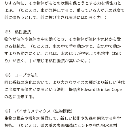
りする時に、その物体がもとの状態を保とうとする力を慣性力と
よぶ。（たとえば、車が急停止すると、乗っている人が元の速度で
前に進もうとして、前に投げ出される時にはたらく力。）
※5 粘性抵抗
物体が液体や気体の中を動くとき、その物体が液体や気体から受
ける抵抗力。（たとえば、水の中で手を動かすと、空気中で動か
すよりも動きにくい。これは、水のほうが空気よりも粘性（ねば
り）が強く、手が感じる粘性抵抗が高いため。）
※6 コープの法則
同じ系統の進化において、より大きなサイズの種がより新しい時代
に出現する傾向があるという法則。提唱者Edward Drinker Cope
の名に由来する。
※7 バイオミメティクス（生物模倣）
生物の構造や機能を模倣して、新しい技術や製品を開発する科学
技術。（たとえば、蓮の葉の表面構造にヒントを得た撥水素材