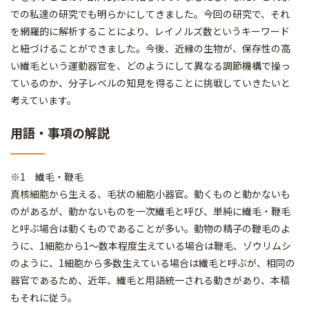
での私達の研究でも明らかにしてきました。今回の研究で、それ
を網羅的に解析することにより、レイノルズ数というキーワード
と紐づけることができました。今後、近縁の生物が、保存性の高
い繊毛という運動器官を、どのようにして異なる調節機構で操っ
ているのか、分子レベルの知見を得ることに挑戦していきたいと
考えています。
用語・事項の解説
※1 繊毛・鞭毛
真核細胞から生える、毛状の細胞小器官。動くものと動かないも
のがあるが、動かないものを一次繊毛と呼び、単純に繊毛・鞭毛
と呼ぶ場合は動くものであることが多い。動物の精子の鞭毛のよ
うに、1細胞から1〜数本程度生えている場合は鞭毛、ゾウリムシ
のように、1細胞から多数生えている場合は繊毛と呼ぶが、相同の
器官であるため、近年、繊毛と用語統一される動きがあり、本稿
もそれに従う。