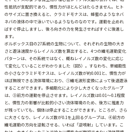
性抵抗が支配的であり、慣性力がほとんどはたらきません。ヒト
のサイズに置き換えると、クラミドモナスは、蜂蜜のようなネバ
ネバの液体の中で泳いでいるようなものなのです。運動を止めれ
ばすぐ停止しますし、後ろ向きの力を発生させればすぐに後進し
ます。
ボルボックス目の27系統の生物について、それぞれの生物の大き
さと遊泳速度からレイノルズ数を算出すると、4つの繊毛運動変化
パターンは、その系統ではなく、概ねレイノルズ数の変化に応じ
て変化していることがわかりました（図5）。すなわち、単細胞性
の小さなクラミドモナスは、レイノルズ数が約0.001と、慣性力が
ほぼ無視できる流体環境におり、①繊毛波形変換によって後退遊泳
することができます。多細胞化により少し大きくなったグループ
は、③前方の運動を停止させます。レイノルズ数は0.01〜0.1程度
と、慣性力の影響が比較的小さい流体環境のため、後方に推進力
が残っていても、個体は停止することができます。ところが、さら
に大きくなり、レイノルズ数が0.1を上回るグループは、④前方の
繊毛運動の方向を逆転させる、いわば「逆噴射」しています。こ