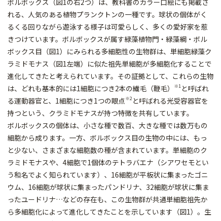
ボルボックス（図1の右2つ）は、教科書のカラー口絵にも掲載さ
れる、人気のある植物プランクトンの一種です。球状の個体がく
るくる回りながら遊泳する様子は可愛らしく、多くの愛好家を惹
きつけています。ボルボックスが属す緑藻植物門・緑藻綱・ボル
ボックス目（図1）にみられる多細胞性の生物群は、単細胞緑藻ク
ラミドモナス（図1左端）に似た祖先単細胞が多細胞化することで
進化してきたと考えられています。その証拠として、これらの生物
※1
は、どれも基本的には1細胞につき2本の繊毛（鞭毛）
と呼ばれ
※2
る運動器官と、1細胞につき1つの眼点
と呼ばれる光受容器官を
持つという、クラミドモナスが持つ特徴を共有しています。
ボルボックスの個体は、小さな種で数百、大きな種では数万もの
細胞から成ります。一方、ボルボックス目の生物の中には、もっ
と少ない、さまざまな細胞数の種が含まれています。単細胞のク
ラミドモナスや、4細胞で1個体のテトラバエナ（シアワセモとい
う和名でよく知られています）、16細胞が平板状に集まったゴニ
ウム、16細胞が球状に集まったパンドリナ、32細胞が球状に集ま
ったユードリナ…などの存在も、この生物群が共通単細胞祖先か
ら多細胞化によって進化してきたことを示しています（図1）。生