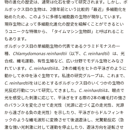
物の進化の歴史は、通常は化石を使って研究されます。しかし、ボ
ルボックス目の生物は、2億年前という比較的「最近」多細胞化を
始めたため、このように多様な細胞数の生物が現存しています。
現存生物によって多細胞化進化の歴史を紐解くことができるとい
うユニークな特徴から、「タイムマシン生物群」と呼ばれること
もあります。
ボルボックス目の単細胞生物の代表であるクラミドモナスの一
種、
Chlamydomonas reinhardtii
（以下、
C. reinhardtii
）は、光
合成、繊毛運動、有性生殖など、広い分野でモデル生物とみなさ
れています。
C. reinhardtii
は、2本の繊毛をヒトの平泳ぎのように
動かして水中を泳ぐ生物です。私達の研究グループは、これまで、
C. reinhardtii
をはじめとするボルボックス目のいくつかの生物の
光反応行動について研究してきました。
C. reinhardtii
は、眼点で
光を感受した刺激に応じて、平泳ぎをする際の2本の繊毛打の強さ
のバランスを変化させて走光性（光源に近づく正の走光性、光源
から遠ざかる負の走光性）を示したり、平泳ぎからドルフィンキ
ックのような繊毛波形に変換させて後退遊泳し、光驚動反応（急
激な強い光刺激に対して運動を停止したり、遊泳方向を逆転させ