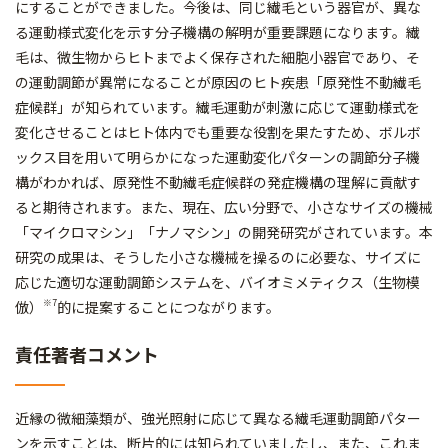
にすることができました。今後は、同じ繊毛という器官が、異な
る運動様式変化を示す分子機構の解明が重要課題になります。繊
毛は、微生物からヒトまでよく保存された細胞小器官であり、そ
の運動調節が異常になることが原因のヒト疾患「原発性不動繊毛
症候群」が知られています。繊毛運動が刺激に応じて運動様式を
変化させることはヒト体内でも重要な役割を果たすため、ボルボ
ックス目を用いて明らかになった運動変化パターンの調節分子機
構がわかれば、原発性不動繊毛症候群の発症機構の理解に貢献す
ると期待されます。また、現在、広い分野で、小さなサイズの機械
「マイクロマシン」「ナノマシン」の開発研究がされています。本
研究の成果は、そうした小さな機械を操るのに必要な、サイズに
応じた適切な運動調節システムを、バイオミメティクス（生物模
※7
倣）
的に提案することにつながります。
責任著者コメント
近縁の微細藻類が、強光照射に応じて異なる繊毛運動調節パター
ンを示すことは、断片的には知られていましたし、また、これま