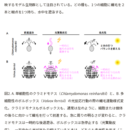
映するモデル生物群として注目されている。どの種も、1つの細胞に繊毛を２
本と眼点を1つ持ち、水中を遊泳する。
図2. A. 単細胞性のクラミドモナス（
Chlamydomonas reinhardtii
）と、B. 多
細胞性のボルボックス（
Volvox ferrisii
）の光反応行動の際の繊毛運動様式変
化。クラミドモナスもボルボックスも、通常は左のように、細胞または個体
の後ろに向かって繊毛を打って前進する。急に周りの明るさが変わると、クラ
ミドモナスは一時的な後退遊泳、ボルボックスは急停止する（光驚動反
応）。一方向から光が当たり続けているときは、どちらも走光性を示す（こ