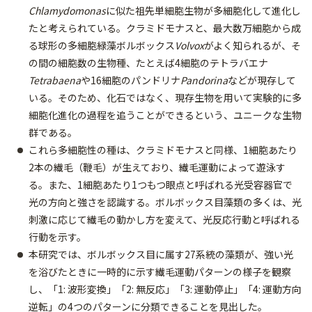
Chlamydomonas
に似た祖先単細胞生物が多細胞化して進化し
たと考えられている。クラミドモナスと、最大数万細胞から成
る球形の多細胞緑藻ボルボックス
Volvox
がよく知られるが、そ
の間の細胞数の生物種、たとえば4細胞のテトラバエナ
Tetrabaena
や16細胞のパンドリナ
Pandorina
などが現存して
いる。そのため、化石ではなく、現存生物を用いて実験的に多
細胞化進化の過程を追うことができるという、ユニークな生物
群である。
これら多細胞性の種は、クラミドモナスと同様、1細胞あたり
2本の繊毛（鞭毛）が生えており、繊毛運動によって遊泳す
る。また、1細胞あたり1つもつ眼点と呼ばれる光受容器官で
光の方向と強さを認識する。ボルボックス目藻類の多くは、光
刺激に応じて繊毛の動かし方を変えて、光反応行動と呼ばれる
行動を示す。
本研究では、ボルボックス目に属す27系統の藻類が、強い光
を浴びたときに一時的に示す繊毛運動パターンの様子を観察
し、「1: 波形変換」「2: 無反応」「3: 運動停止」「4: 運動方向
逆転」の4つのパターンに分類できることを見出した。