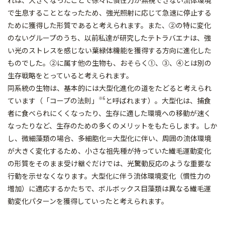
れは、大きくなったことで徐々に慣性力が無視できない流体環境
で生息することとなったため、強光照射に応じて急速に停止する
ために獲得した形質であると考えられます。また、②の特に変化
のないグループのうち、以前私達が研究したテトラバエナは、強
い光のストレスを感じない葉緑体機能を獲得する方向に進化した
ものでした。②に属す他の生物も、おそらく①、③、④とは別の
生存戦略をとっていると考えられます。
同系統の生物は、基本的には大型化進化の道をたどると考えられ
※6
ています（「コープの法則」
と呼ばれます）。大型化は、捕食
者に食べられにくくなったり、生存に適した環境への移動が速く
なったりなど、生存のための多くのメリットをもたらします。しか
し、微細藻類の場合、多細胞化＝大型化に伴い、周囲の流体環境
が大きく変化するため、小さな祖先種が持っていた繊毛運動変化
の形質をそのまま受け継ぐだけでは、光驚動反応のような重要な
行動を示せなくなります。大型化に伴う流体環境変化（慣性力の
増加）に適応するかたちで、ボルボックス目藻類は異なる繊毛運
動変化パターンを獲得していったと考えられます。