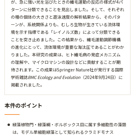
が、急に強い光を浴びたときの繊毛運動の反応の様式が4パ
ターンに分類できることを見出しました。そして、それぞれ
の種の個体の大きさと遊泳速度の解析結果から、そのパタ
ーンが、系統関係よりも、むしろ生物が生きている流体環
境を示す指標である「レイノルズ数」によって分類できる
ことを突き止めました。この結果から、繊毛運動調節機構
の進化にとって、流体環境が重要な淘汰圧であることがわか
りました。本研究の成果は、ヒト繊毛病の発症メカニズム
の理解や、マイクロマシンの設計などに貢献することが期
待されます。この成果はSpringer Nature社が発行する国際
学術雑誌
BMC Ecology and Evolution
（2024年9月24日）に
掲載されました。
本件のポイント
緑藻植物門・緑藻綱・ボルボックス目に属す多細胞性の藻類
は、モデル単細胞緑藻として知られるクラミドモナス