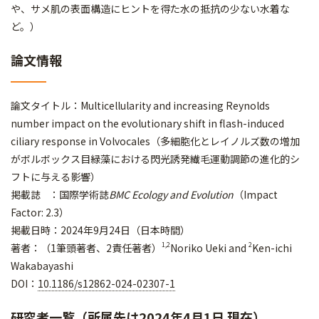
や、サメ肌の表面構造にヒントを得た水の抵抗の少ない水着な
ど。）
論文情報
論文タイトル：Multicellularity and increasing Reynolds
number impact on the evolutionary shift in flash-induced
ciliary response in Volvocales（多細胞化とレイノルズ数の増加
がボルボックス目緑藻における閃光誘発繊毛運動調節の進化的シ
フトに与える影響）
掲載誌 ：国際学術誌
BMC Ecology and Evolution
（Impact
Factor: 2.3）
掲載日時：2024年9月24日（日本時間）
1,2
2
著者：（1筆頭著者、2責任著者）
Noriko Ueki and
Ken-ichi
Wakabayashi
DOI：
10.1186/s12862-024-02307-1
研究者一覧（所属先は2024年4月1日 現在）