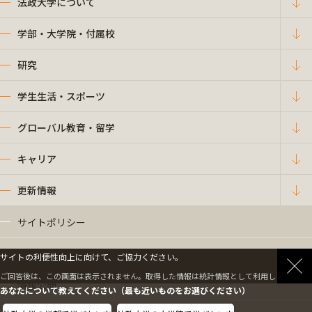
法政大学について
学部・大学院・付属校
研究
学生生活・スポーツ
グローバル教育・留学
キャリア
更新情報
サイトポリシー
プライバシーポリシー
サイトの利便性向上に向けて、ご協力ください。
ご回答後は、この画面は表示されません。取得した情報は統計情報として利用します。
情報公開
あなたについて教えてください（最も近いものをお選びください）