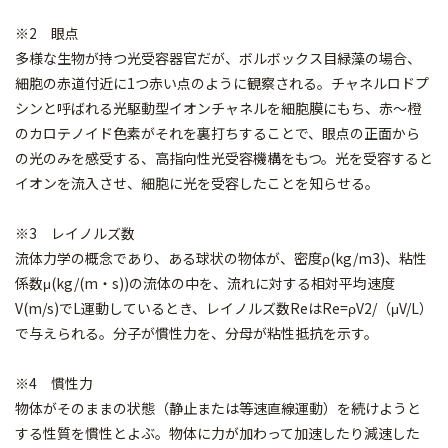
※2 眼点
多様な生物が持つ光受容器官だが、ボルボックス目緑藻の場合、
細胞の赤道付近に1つ赤い点のように観察される。チャネルロドプ
シンと呼ばれる光駆動型イオンチャネルを細胞膜にもち、赤〜橙
のカロテノイド色素がそれを裏打ちすることで、眼点の正面から
の光のみを感受する、高指向性光受容機構をもつ。光を受容すると
イオンを流入させ、細胞に光を受容したことを知らせる。
※3 レイノルズ数
流体力学の概念であり、ある球状の物体が、密度ρ(kg/m3)、粘性
係数μ(kg/(m・s))の流体の中を、流れに対する相対平均速度
V(m/s)でL運動しているとき、レイノルズ数ReはRe=ρV2/（μV/L）
で与えられる。分子が慣性力を、分母が粘性抵抗を示す。
※4 慣性力
物体がそのままの状態（静止または等速直線運動）を続けようと
する性質を慣性とよぶ。物体に力が加わって加速したり減速した