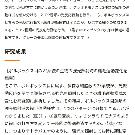
の例では光源方向に向かう正の走光性）。クラミドモナスは2種類の繊毛の運
動様式を使い分けることで2種類の光反応行動を行う。一方、ボルボックスは
どちらの光反応行動でも繊毛運動様式は同じだが、反応する細胞の領域を変
えることで2種類の光反応行動を行う。（黒またはマゼンタの矢印は繊毛の運
動方向を、グレーの矢印は個体の運動方向を示す。）
研究成果
【ボルボックス目の27系統の生物の強光照射時の繊毛運動変化を
観察】
そこで、ボルボックス目に属す、多様な細胞数の27系統が、光驚
動反応を示すと期待される強光を照射したときの繊毛運動様式の
変化を網羅的に解析しました。その結果、ボルボックス目藻類の
強光照射時の繊毛運動様式は、4つのパターンに分類できることが
わかりました（図3）。①波形変換、つまりクラミドモナスのよう
に繊毛の打ち方を変えて一時的に後退遊泳するもの。②変化な
し、つまりテトラバエナのように、強光を照射しても特に運動変