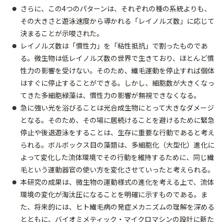
さらに、この4つのパターンは、それぞれの種の系統よりも、
その大きさと遊泳速度から導かれる「レイノルズ数」に応じて
決まることが示唆された。
レイノルズ数は「慣性力」を「粘性抵抗」で割ったものであ
る。微生物は低レイノルズ数の世界で生きており、ほとんど慣
性力の影響を受けない。そのため、繊毛運動を停止すれば個体
はすぐに停止することができる。しかし、細胞数が大きくなっ
てきた多細胞緑藻は、慣性力の影響が無視できなくなる。
急に強い光を浴びることは光合成生物にとって大きなダメージ
となる。そのため、その場に居続けることを避けるために緊急
停止や後退遊泳をすることは、生存に重要な行動であると考え
られる。ボルボックス目の藻類は、多細胞化（大型化）進化に
よって変化した流体環境でその行動を維持するために、同じ繊
毛という運動器官の使い方を変化させていったと考えられる。
本研究の成果は、微生物の運動様式の進化を考える上で、流体
環境の変化が淘汰圧になることを明確に示すものである。ま
た、将来的には、ヒト繊毛病の発症メカニズムの理解を深める
とともに、バイオミメティック・マイクロマシンの設計に新た