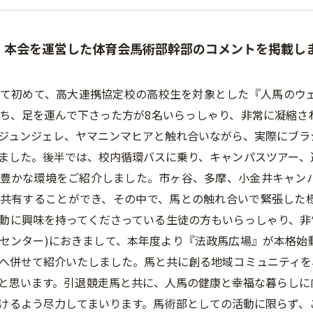
、本会を運営した体育会馬術部幹部のコメントを掲載し
て初めて、高大連携協定校の高校生を対象とした『人馬のウ
ち、足を運んで下さった方が8名いらっしゃり、非常に凝縮さ
ジュンジェレ、ヤマニンマヒアと触れ合いながら、実際にブラ
ました。後半では、校内循環バスに乗り、キャンパスツアー、
豊かな環境をご紹介しました。市ヶ谷、多摩、小金井キャン
共有することができ、その中で、馬との触れ合いで緊張した
動に興味を持ってくださっている生徒の方もいらっしゃり、非常
センター)におきまして、本年度より『法政馬広場』が本格始
へ併せて紹介いたしました。馬と共に創る地域コミュニティを
と思います。引退競走馬と共に、人馬の健康と幸福な暮らしに
けるよう尽力してまいります。馬術部としての活動に限らず、