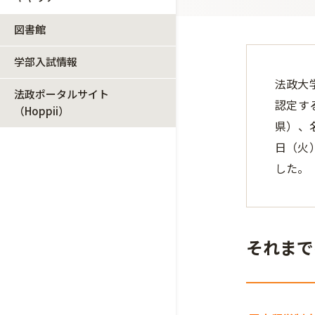
図書館
学部入試情報
法政大
法政ポータルサイト
認定す
（Hoppii）
県）、
日（火
した。
それまで