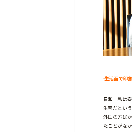
―― 生活面
日和
私は寮
生寮だとい
外国の方ば
たことがな