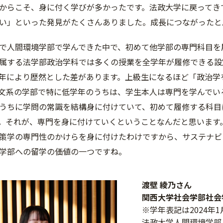
からこそ、身に付く学びが多かったです。法政大学に戻ってき
い」といった発見がたくさんありました。成長につながったと
人間環境学部で学んできた中で、初めて他学部の専門科目を
属する法学部政治学科では多くの授業を全学年が履修できる設
年により歴然とした差があります。上級生になるほど「政治学
文系の学部で特に低学年のうちは、学生本人は専門を学んでい
うちに学問の常識を結構身に付けていて、初めて履修する科目
。それが、専門を身に付けていくということなんだと思います
策学の専門性のかけらを身に付けたわけですから、サステナビ
学部への留学の価値の一つですね。
渡壁 綾乃さん
関西大学社会学部社
※学年表記は2024年
法政大学人間環境学部