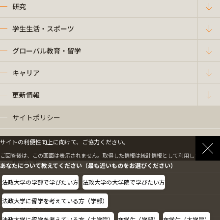
研究
学生生活・スポーツ
グローバル教育・留学
キャリア
更新情報
サイトポリシー
プライバシーポリシー
サイトの利便性向上に向けて、ご協力ください。
ご回答後は、この画面は表示されません。取得した情報は統計情報として利用します。
情報公開
あなたについて教えてください（最も近いものをお選びください）
法政大学の学部で学びたい方
法政大学の大学院で学びたい方
採用情報
法政大学に留学を考えている方（学部）
教職員の方へ
法政大学に留学を考えている方（大学院）
在学生（学部）
在学生（大学院）