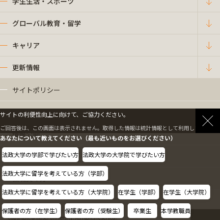
学生生活・スポーツ
グローバル教育・留学
キャリア
更新情報
サイトポリシー
プライバシーポリシー
サイトの利便性向上に向けて、ご協力ください。
ご回答後は、この画面は表示されません。取得した情報は統計情報として利用します。
情報公開
あなたについて教えてください（最も近いものをお選びください）
法政大学の学部で学びたい方
法政大学の大学院で学びたい方
採用情報
法政大学に留学を考えている方（学部）
教職員の方へ
法政大学に留学を考えている方（大学院）
在学生（学部）
在学生（大学院）
保護者の方（在学生）
保護者の方（受験生）
卒業生
本学教職員
Copyright © Hosei University. All rights reserved.