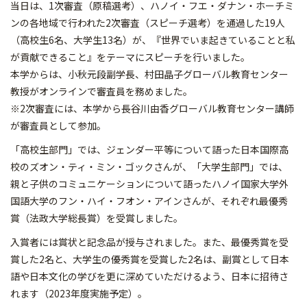
当日は、1次審査（原稿選考）、ハノイ・フエ・ダナン・ホーチミ
ンの各地域で行われた2次審査（スピーチ選考）を通過した19人
（高校生6名、大学生13名）が、『世界でいま起きていることと私
が貢献できること』をテーマにスピーチを行いました。
本学からは、小秋元段副学長、村田晶子グローバル教育センター
教授がオンラインで審査員を務めました。
※2次審査には、本学から長谷川由香グローバル教育センター講師
が審査員として参加。
「高校生部門」では、ジェンダー平等について語った日本国際高
校のズオン・ティ・ミン・ゴックさんが、「大学生部門」では、
親と子供のコミュニケーションについて語ったハノイ国家大学外
国語大学のフン・ハイ・フオン・アインさんが、それぞれ最優秀
賞（法政大学総長賞）を受賞しました。
入賞者には賞状と記念品が授与されました。また、最優秀賞を受
賞した2名と、大学生の優秀賞を受賞した2名は、副賞として日本
語や日本文化の学びを更に深めていただけるよう、日本に招待さ
れます（2023年度実施予定）。