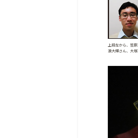
上段左から、笠原
浪大輝さん、大塚