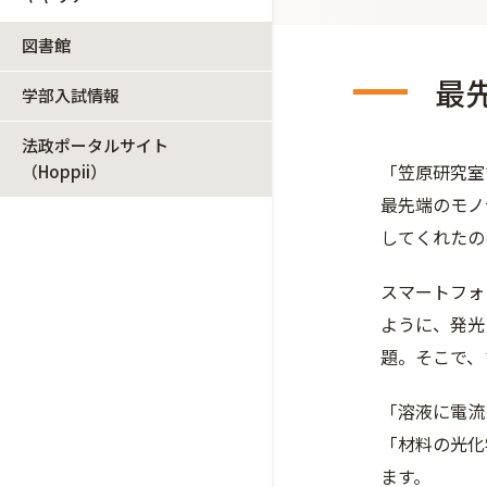
図書館
最
学部入試情報
法政ポータルサイト
「笠原研究室
（Hoppii）
最先端のモノ
してくれたの
スマートフォ
ように、発光
題。そこで、
「溶液に電流
「材料の光化
ます。