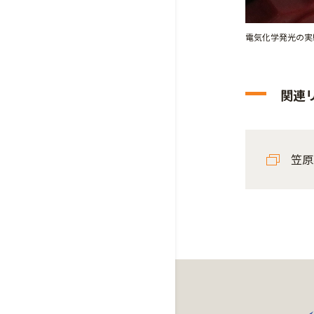
電気化学発光の実
関連
笠原