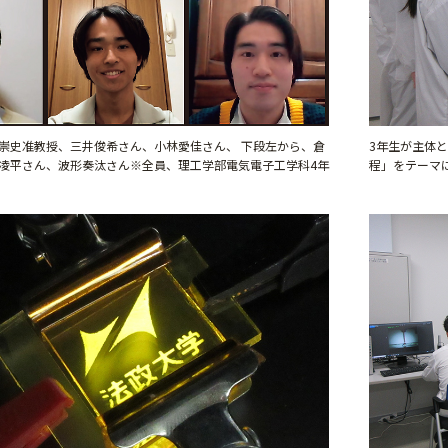
崇史准教授、三井俊希さん、小林愛佳さん、 下段左から、倉
3年生が主体
凌平さん、波形奏汰さん※全員、理工学部電気電子工学科4年
程」をテーマ