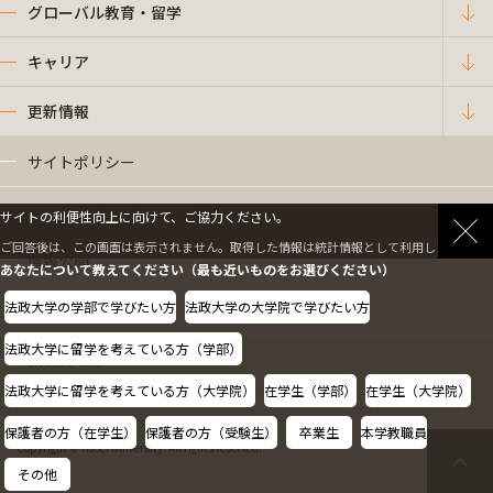
グローバル教育・留学
キャリア
更新情報
サイトポリシー
プライバシーポリシー
サイトの利便性向上に向けて、ご協力ください。
ご回答後は、この画面は表示されません。取得した情報は統計情報として利用します。
情報公開
あなたについて教えてください（最も近いものをお選びください）
法政大学の学部で学びたい方
法政大学の大学院で学びたい方
採用情報
法政大学に留学を考えている方（学部）
教職員の方へ
法政大学に留学を考えている方（大学院）
在学生（学部）
在学生（大学院）
保護者の方（在学生）
保護者の方（受験生）
卒業生
本学教職員
Copyright © Hosei University. All rights reserved.
その他