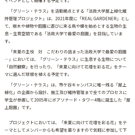
イベントとして開催する予定です。
「グリーン・テラス」を活動拠点とする「法政大学屋上緑化維
持管理プロジェクト」は、2021年度に「REAL GARDENER」とし
て、樹木や植物や庭園に遊びに来る鳥や蝶を始めとする生物の生
息・生育空間である「法政大学で最愛の庭園」を目指していま
す。
「来夏の主役 対 こだわりの詰まった法政大学で最愛の庭園
―」においては、「グリーン・テラス」に生息する生物について
「自然観察」を行ったり、「来夏に向けて花壇を彩る花」をテー
マに選んだ球根を植える予定です。
「グリーン・テラス」は、市ケ谷キャンパスに唯一残る「屋上
緑化」の企画から設計、施工及び維持管理まで全てのプロセスに
学生が参画して2005年にボアソナード・タワー4階に誕生した「屋
上庭園」です。
プロジェクトにおいては、「来夏に向けて花壇を彩る花」をテ
ーマとしてメンバーからも希望を募りますので気軽に参加して下