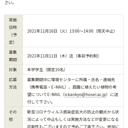
さい。
実施
日時
2021年11月16日（火）13:00～14:00（雨天中止）
（予
定）
募集
2021年11月11日（木）迄（事前予約制）
期間
対象
本学学生（限定10名）
応募
募集期間中に環境センターに所属・氏名・連絡先
方法
（携帯電話・E-MAIL）、庭園に植えたい植物の希
望についてE-MAIL（
ickankyo@hosei.ac.jp
）に送
付して下さい。
その
新型コロナウィルス感染症拡大の防止の観点から状
他
況によって中止もしくは実施方法などが変更になる
可能性もございますので予めご了承下さい。参加に