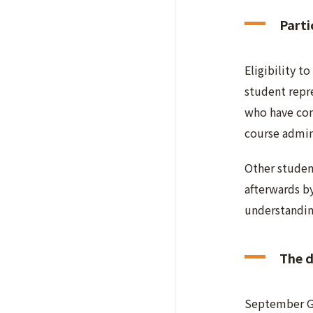
Parti
Eligibility t
student repr
who have com
course admin
Other studen
afterwards by
understandin
The d
September Gr