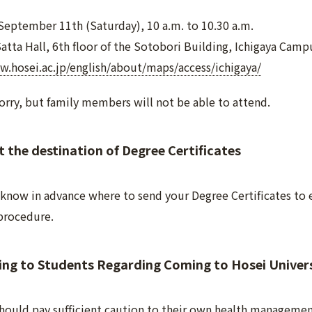
ptember 11th (Saturday), 10 a.m. to 10.30 a.m.
tta Hall, 6th floor of the Sotobori Building, Ichigaya Camp
w.hosei.ac.jp/english/about/maps/access/ichigaya/
orry, but family members will not be able to attend.
 the destination of Degree Certificates
 know in advance where to send your Degree Certificates to e
procedure.
ng to Students Regarding Coming to Hosei Univer
ould pay sufficient caution to their own health management