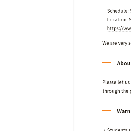
Schedule: Se
Location: Sa
https://ww
We are very s
About
Please let us
through the 
Warni
・Students sh