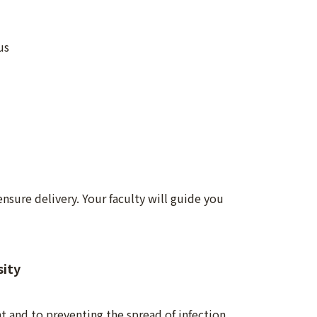
us
nsure delivery. Your faculty will guide you
sity
 and to preventing the spread of infection,