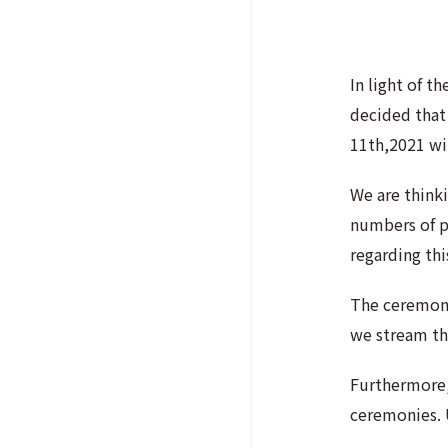
In light of t
decided that
11th,2021 wil
We are thinki
numbers of p
regarding thi
The ceremony
we stream th
Furthermore, 
ceremonies. U