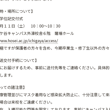
時・場所について】
学位記交付式
１日（土） 10：00～10：30
谷キャンパス外濠校舎６階 薩埵ホール
www.hosei.ac.jp/ichigaya/access/
縮ですが保護者の方々を含め、今期卒業生・修了生以外の方々
送交付手続について】
にお届けするため、事前に送付先等をご連絡ください。具体的
します。
たっての諸注意】
康管理並びにマスク着用など感染拡大防止に、十分注意して来
場合は来校をご遠慮ください。
在、入構可能な門等を限定しております。事前にキャンパス入