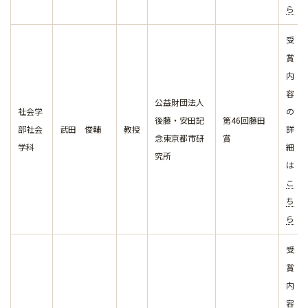
ら
受
賞
内
容
公益財団法人
社会学
の
後藤・安田記
第46回藤田
部社会
武田 俊輔
教授
詳
念東京都市研
賞
学科
細
究所
は
こ
ち
ら
受
賞
内
容