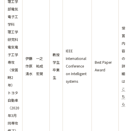
理工学
部電気
電子工
学科
受
理工学
賞
研究科
内
電気電
IEEE
容
子工学
教授
伊藤 一之
International
の
専攻
学生
Best Paper
作原 祐成
Conference
詳
（受賞
卒業
Award
清水 宏晃
on Intelligent
細
時2
生
systems
は
年）
こ
トヨタ
ち
自動車
ら
（2020
年3月
同専攻
修了）