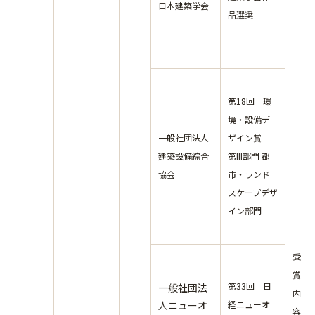
日本建築学会
品選奨
第18回 環
境・設備デ
一般社団法人
ザイン賞
建築設備綜合
第III部門 都
協会
市・ランド
スケープデザ
イン部門
受
賞
第33回 日
一般社団法
内
人ニューオ
経ニューオ
容