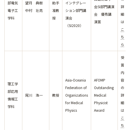
部電気
望月 典樹
助手
インテグレー
会SI部門講演
詳
電子工
中村 壮亮
准教
ション部門講
会 優秀講
細
学科
授
演会
演賞
は
（SI2020）
こ
ち
ら
受
賞
内
Asia-Oceania
AFOMP
容
理工学
Federation of
Outstanding
の
部応用
尾川 浩一
教授
Organizations
Medical
詳
情報工
for Medical
Physicist
細
学科
Physics
Award
は
こ
ち