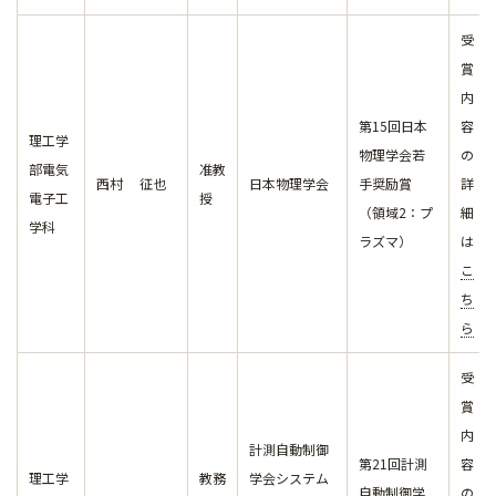
受
賞
内
第15回日本
容
理工学
物理学会若
の
部電気
准教
西村 征也
日本物理学会
手奨励賞
詳
電子工
授
（領域2：プ
細
学科
ラズマ）
は
こ
ち
ら
受
賞
内
計測自動制御
第21回計測
容
理工学
教務
学会システム
自動制御学
の