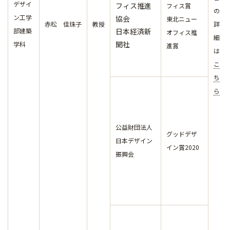
デザイ
フィス推進
フィス賞
の
ン工学
協会
東北ニュー
赤松 佳珠子
教授
詳
部建築
日本経済新
オフィス推
細
聞社
学科
進賞
は
こ
ち
ら
公益財団法人
グッドデザ
日本デザイン
イン賞2020
振興会