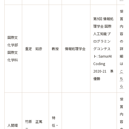
受
第9回 情報処
賞
理学会 国際
内
人工知能プ
容
国際文
ログラミン
の
化学部
重定 如彦
教授
情報処理学会
グコンテス
詳
国際文
ト: SamurAI
細
化学科
Coding
は
2020-21 準
こ
優勝
ち
ら
受
賞
内
特
竹原 正篤
容
人間環
任・
※
の