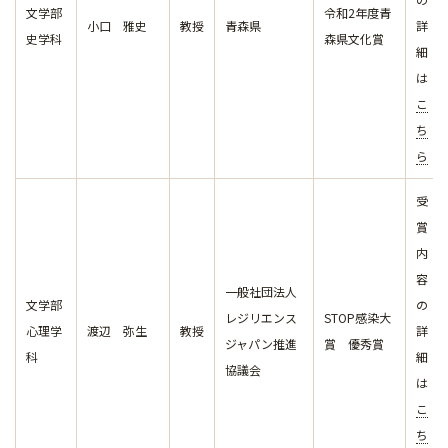
文学部
令和2年度青
小口 雅史
教授
青森県
詳
史学科
森県文化賞
細
は
こ
ち
ら
受
賞
内
容
一般社団法人
文学部
の
レジリエンス
STOP感染大
心理学
渡辺 弥生
教授
詳
ジャパン推進
賞 優秀賞
科
細
協議会
は
こ
ち