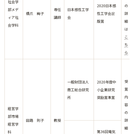
社会学
2020日本感
の
部メデ
専任
日本感性工学
橋爪 絢子
性工学会出
詳
ィア社
講師
会
版賞
細
会学科
は
こ
ち
ら
受
一般財団法人
2020年度中
賞
商工総合研究
小企業研究
内
所
奨励賞準賞
容
経営学
の
部市場
田路 則子
教授
詳
経営学
細
第36回電気
科