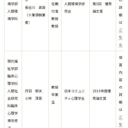
境学部
任期
人間環境学研
第5回 優秀
長谷川 直哉
詳
人間環
付准
究会
論文賞
（※筆頭執筆
細
境学科
教授
者）
は
教授
こ
ち
ら
受
現代福
賞
祉学部
内
臨床心
容
理学科
教授
の
人間社
丹羽 郁夫
日本コミュニ
2019年度優
卒業
詳
会研究
小林
深吾
ティ心理学会
秀論文賞
生
細
科臨床
は
心理学
こ
専攻修
ち
了