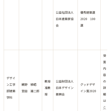
公益社団法人
優秀建築選
日本建築家協
2020 100
会
選
受
賞
内
容
デザイ
教授
公益財団法人
の
ン工学
網野 禎昭
グッドデザ
准教
日本デザイン
詳
部建築
宮田 雄二郎
イン賞2020
授
振興会
細
学科
は
こ