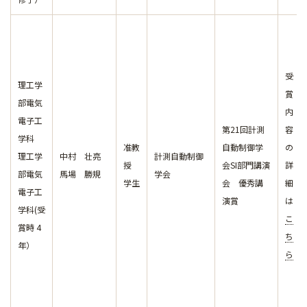
受
理工学
賞
部電気
内
電子工
第21回計測
容
学科
准教
自動制御学
の
理工学
中村 壮亮
計測自動制御
授
会SI部門講演
詳
部電気
馬場 勝規
学会
学生
会 優秀講
細
電子工
演賞
は
学科(受
こ
賞時 4
ち
年）
ら