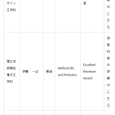
ザイン
賞
は
工学科
こ
ち
ら
受
賞
内
容
理工学
Excellent
の
部電気
Artificial life
伊藤 一之
教授
Reviewer
詳
電子工
and Robotics
Award
細
学科
は
こ
ち
ら