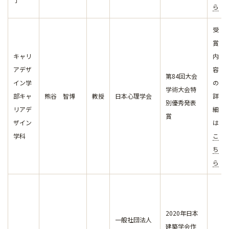
ら
受
賞
キャリ
内
アデザ
容
第84回大会
イン学
の
学術大会特
部キャ
熊谷 智博
教授
日本心理学会
詳
別優秀発表
リアデ
細
賞
ザイン
は
学科
こ
ち
ら
2020年日本
一般社団法人
建築学会作