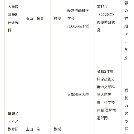
容
大学院
第18回
経営行動科学
の
政策創
（2020年）
石山 恒貴
教授
学会
詳
造研究
度優秀研究
(JAAS Award)
細
科
賞
は
こ
ち
ら
令和2年度
科学技術分
野の文部科
受
文部科学大臣
学大臣表
賞
彰 科学技
内
術賞 理解増
情報メ
容
進部門
ディア
の
教育研
上田 浩
教授
詳