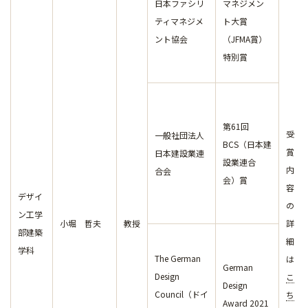
日本ファシリ
マネジメン
ティマネジメ
ト大賞
ント協会
（JFMA賞）
特別賞
第61回
受
一般社団法人
BCS（日本建
賞
日本建設業連
設業連合
内
合会
会）賞
容
デザイ
の
ン工学
小堀 哲夫
教授
詳
部建築
細
学科
The German
は
German
Design
こ
Design
Council（ドイ
ち
Award 2021