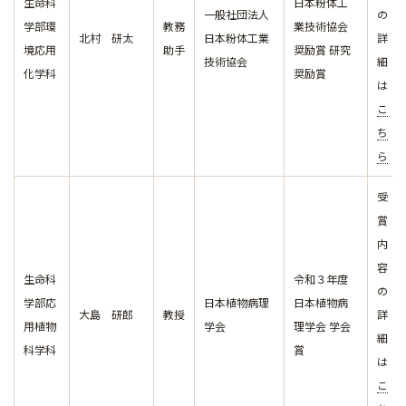
生命科
日本粉体工
一般社団法人
の
学部環
教務
業技術協会
北村 研太
日本粉体工業
詳
境応用
助手
奨励賞 研究
技術協会
細
化学科
奨励賞
は
こ
ち
ら
受
賞
内
容
生命科
令和３年度
の
学部応
日本植物病理
日本植物病
大島 研郎
教授
詳
用植物
学会
理学会 学会
細
科学科
賞
は
こ