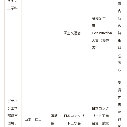
ザイン
賞
工学科
内
令和２年
容
度 i-
の
国土交通省
Construction
詳
大賞（優秀
細
賞）
は
こ
ち
ら
受
賞
内
デザイ
容
ン工学
日本コンク
の
部都市
准教
日本コンクリ
リート工学
山本 佳士
詳
環境デ
授
ート工学会
会賞 論文
細