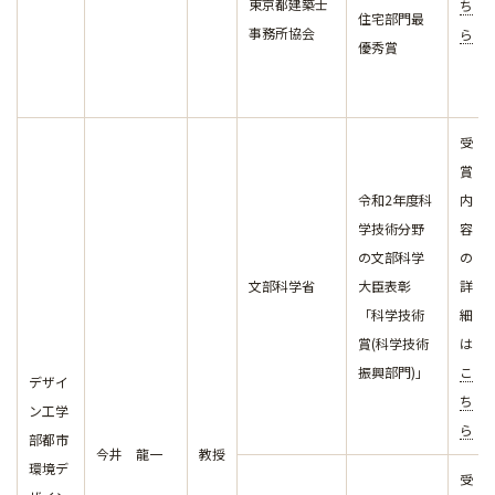
東京都建築士
ち
住宅部門最
事務所協会
ら
優秀賞
受
賞
令和2年度科
内
学技術分野
容
の文部科学
の
文部科学省
大臣表彰
詳
「科学技術
細
賞(科学技術
は
振興部門)」
こ
デザイ
ち
ン工学
ら
部都市
今井 龍一
教授
環境デ
受