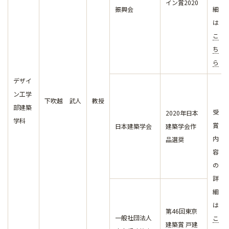
イン賞2020
振興会
細
は
こ
ち
ら
デザイ
ン工学
下吹越 武人
教授
部建築
受
2020年日本
学科
賞
日本建築学会
建築学会作
内
品選奨
容
の
詳
細
は
第46回東京
一般社団法人
こ
建築賞 戸建