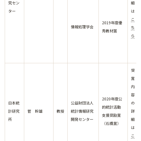
究セン
細
ター
は
こ
2019年度優
情報処理学会
ち
秀教材賞
ら
受
賞
内
容
2020年度公
日本統
公益財団法人
の
的統計活動
計研究
菅 幹雄
教授
統計情報研究
詳
支援奨励賞
所
開発センター
細
（石橋賞）
は
こ