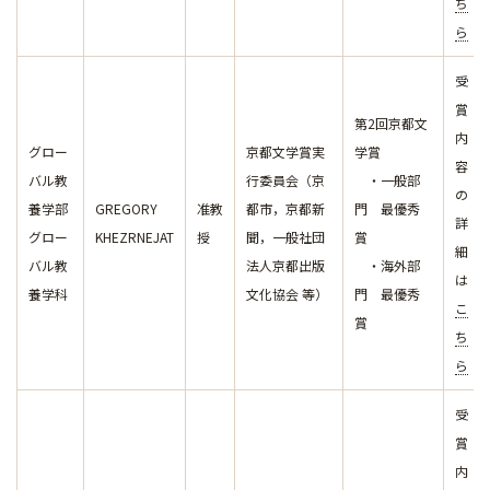
ち
ら
受
賞
第2回京都文
内
グロー
京都文学賞実
学賞
容
バル教
行委員会（京
・一般部
の
養学部
GREGORY
准教
都市，京都新
門 最優秀
詳
グロー
KHEZRNEJAT
授
聞，一般社団
賞
細
バル教
法人京都出版
・海外部
は
養学科
文化協会 等）
門 最優秀
こ
賞
ち
ら
受
賞
内