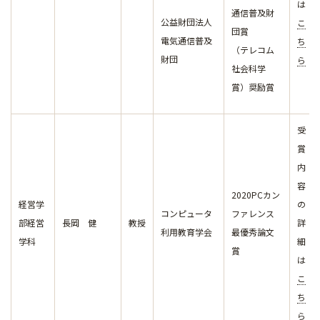
は
通信普及財
公益財団法人
こ
団賞
電気通信普及
ち
（テレコム
財団
ら
社会科学
賞）奨励賞
受
賞
内
容
2020PCカン
経営学
の
コンピュータ
ファレンス
部経営
長岡 健
教授
詳
利用教育学会
最優秀論文
学科
細
賞
は
こ
ち
ら