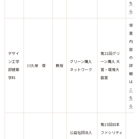
ち
ら
受
賞
内
容
デザイ
第21回グリ
の
ン工学
グリーン購入
ーン購入 大
川久保 俊
教授
詳
部建築
ネットワーク
賞・環境大
細
学科
臣賞
は
こ
ち
ら
第15回日本
公益社団法人
ファシリティ