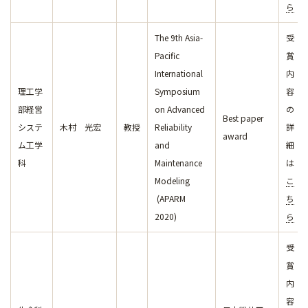
ら
The 9th Asia-
受
Pacific
賞
International
内
理工学
Symposium
容
部経営
on Advanced
の
Best paper
システ
木村 光宏
教授
Reliability
詳
award
ム工学
and
細
科
Maintenance
は
Modeling
こ
(APARM
ち
2020)
ら
受
賞
内
容