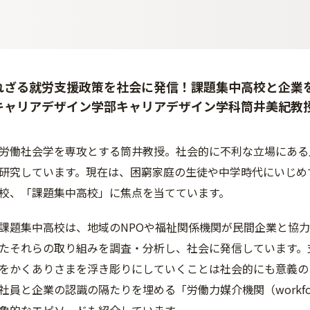
れざる就労支援政策を社会に発信！課題集中高校と企業を
キャリアデザイン学部キャリアデザイン学科筒井美紀教
労働社会学を専攻とする筒井教授。社会的に不利な立場にある
研究しています。現在は、困窮家庭の生徒や中学時代にいじめ
校、「課題集中高校」に焦点を当てています。
課題集中高校は、地域のNPOや福祉関係機関が民間企業と協
たそれらの取り組みを調査・分析し、社会に発信しています。
をかくありさまを浮き彫りにしていくことは社会的にも意義の
員と企業の認識の隔たりを埋める「労働力媒介機関（workforce 