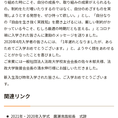
り組めた時にこそ、自分の成長や、取り組みの成果がえられるも
の。制約をただ嘆いたりするのではなく、自分のめざすものを実
現しようとする発想を、ぜひ持って欲しい。」とし、「自分なり
の『自由を生き抜く実践知』を磨き上げるには、厳しい制約がか
かっている今こそ、むしろ最適の時期だとも言える。」とコロナ
禍に入学された皆さんに激励のメッセージを送りました。
2020年4月入学者の皆さんには、「1年遅れとなりましたが、あら
ためてご入学おめでとうございます。」と、ようやく顔をあわせる
ことがかなったことを喜びました。
ご来賓には一般社団法人法政大学校友会会長の佐々木郁夫様、法
政大学後援会会長の清水伸行様にお越しいただきました。
新入生及び昨年入学された皆さん、ご入学おめでとうございま
す。
関連リンク
2021年・2020年入学式 廣瀬克哉総長 式辞