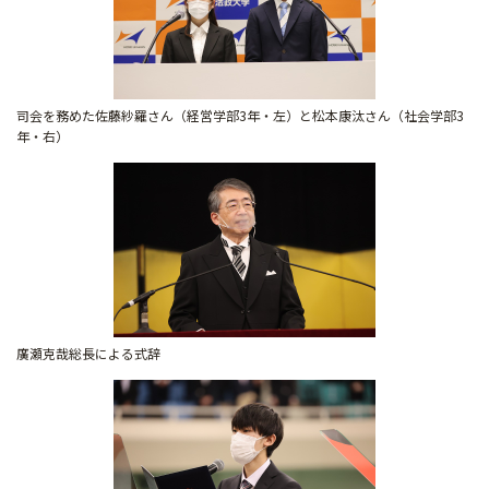
司会を務めた佐藤紗羅さん（経営学部3年・左）と松本康汰さん（社会学部3
年・右）
廣瀬克哉総長による式辞