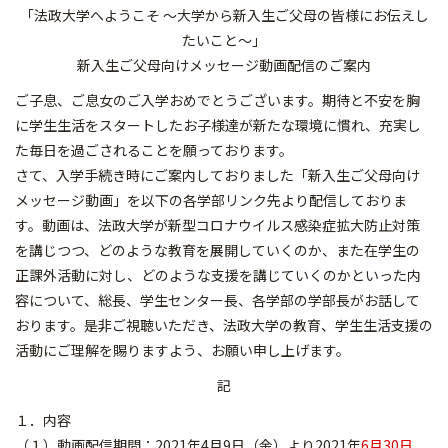
「法政大学へようこそ ～大学から新入生ご父母の皆様にお伝えし
たいこと～」
新入生ご父母向けメッセージ動画配信のご案内
ご子息、ご息女のご入学おめでとうございます。期待と不安を胸
に学生生活をスタートしたお子様達が新たな環境に慣れ、充実し
た毎日を過ごされることを願っております。
さて、入学手続き時にご案内しておりました「新入生ご父母向け
メッセージ動画」を以下の各学部リンク先より配信しておりま
す。動画は、法政大学が新型コロナウイルス感染症拡大防止対策
を講じつつ、どのような教育を展開していくのか、また在学生の
正課外活動に対し、どのような支援を講じていくのかといった内
容について、総長、学生センター長、各学部の学部長がお話して
おります。是非ご視聴いただき、法政大学の教育、学生生活支援の
活動にご理解を賜りますよう、お願い申し上げます。
記
１．内容
（１）動画配信期間：2021年4月9日（金）より2021年
6月30日