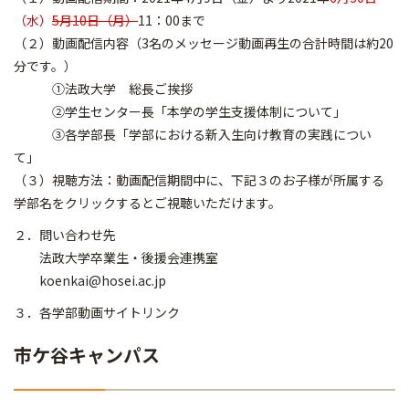
（水）
5月10日（月）
11：00まで
（２）動画配信内容（3名のメッセージ動画再生の合計時間は約20
分です。）
①法政大学 総長ご挨拶
②学生センター長「本学の学生支援体制について」
③各学部長「学部における新入生向け教育の実践につい
て」
（３）視聴方法：動画配信期間中に、下記３のお子様が所属する
学部名をクリックするとご視聴いただけます。
２．問い合わせ先
法政大学卒業生・後援会連携室
koenkai@hosei.ac.jp
３．各学部動画サイトリンク
市ケ谷キャンパス