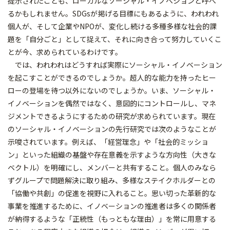
提示されたことも、ローカルなソーシャル・イノベションと呼べ
るかもしれません。SDGsが掲げる目標にもあるように、われわれ
個人が、そして企業やNPOが、変化し続ける多種多様な社会的課
題を「自分ごと」として捉えて、それに向き合って努力していくこ
とが今、求められているわけです。
では、われわれはどうすれば実際にソーシャル・イノベーション
を起こすことができるのでしょうか。超人的な能力を持ったヒー
ローの登場を待つ以外にないのでしょうか。いま、ソーシャル・
イノベーションを偶然ではなく、意図的にコントロールし、マネ
ジメントできるようにするための研究が求められています。現在
のソーシャル・イノベーションの先行研究では次のようなことが
示唆されています。例えば、「経営理念」や「社会的ミッショ
ン」といった組織の基盤や存在意義を示すような方向性（大きな
ベクトル）を明確にし、メンバーと共有すること。個人のみなら
ずグループで問題解決に取り組み、多様なステイクホルダーとの
「協働や共創」の促進を視野に入れること。思い切った革新的な
事業を推進するために、イノベーションの推進者は多くの関係者
が納得するような「正統性（もっともな理由）」を常に用意する