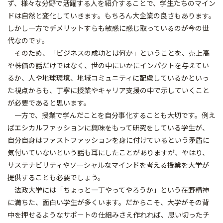
ず、様々な分野で活躍する人を紹介することで、学生たちのマイン
ドは自然と変化していきます。もちろん大企業の良さもあります。
しかし一方でデメリットすらも敏感に感じ取っているのが今の世
代なのです。
そのため、「ビジネスの成功とは何か」ということを、売上高
や株価の話だけではなく、世の中にいかにインパクトを与えてい
るか、人や地球環境、地域コミュニティに配慮しているかといっ
た視点からも、丁寧に授業やキャリア支援の中で示していくこと
が必要であると思います。
一方で、授業で学んだことを自分事化することも大切です。例え
ばエシカルファッションに興味をもって研究をしている学生が、
自分自身はファストファッションを身に付けているという矛盾に
気付いていないという話も耳にしたことがありますが、やはり、
サステナビリティやソーシャルなマインドを考える授業を大学が
提供することも必要でしょう。
法政大学には「ちょっと一丁やってやろうか」という在野精神
に満ちた、面白い学生が多くいます。だからこそ、大学がその背
中を押せるようなサポートの仕組みさえ作れれば、思い切ったチ