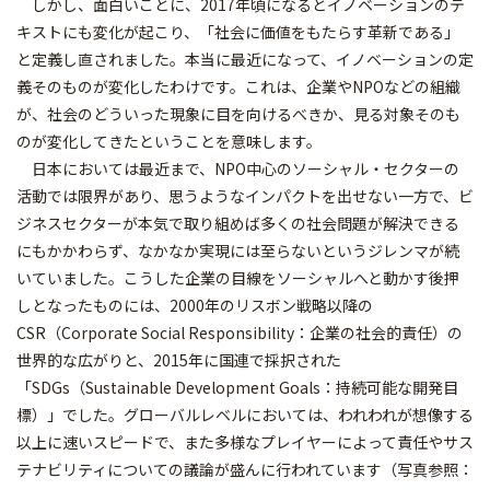
しかし、面白いことに、2017年頃になるとイノベーションのテ
キストにも変化が起こり、「社会に価値をもたらす革新である」
と定義し直されました。本当に最近になって、イノベーションの定
義そのものが変化したわけです。これは、企業やNPOなどの組織
が、社会のどういった現象に目を向けるべきか、見る対象そのも
のが変化してきたということを意味します。
日本においては最近まで、NPO中心のソーシャル・セクターの
活動では限界があり、思うようなインパクトを出せない一方で、ビ
ジネスセクターが本気で取り組めば多くの社会問題が解決できる
にもかかわらず、なかなか実現には至らないというジレンマが続
いていました。こうした企業の目線をソーシャルへと動かす後押
しとなったものには、2000年のリスボン戦略以降の
CSR（Corporate Social Responsibility：企業の社会的責任）の
世界的な広がりと、2015年に国連で採択された
「SDGs（Sustainable Development Goals：持続可能な開発目
標）」でした。グローバルレベルにおいては、われわれが想像する
以上に速いスピードで、また多様なプレイヤーによって責任やサス
テナビリティについての議論が盛んに行われています（写真参照：