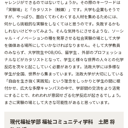
ャレンジができるのではないでしょうか。その際のキーワードは
「実験場」と「カタリスト（触媒）」です。大学も企業もそうで
すが、やっぱり、面白くてわくわくする人材を集めるためには、
何かしら挑戦的な実験をしなくてはと思うのです。失敗するかも
しれないけどやってみよう。そんな気持ちにさせるような、ソーシ
ャル・イノベーションの種を発芽させる社会実験の場として大学
を価値ある場所にしていかなければなりません。そして大学教員
のみならず、大学院生やOB/OG、留学生 、外部のプロフェッショ
ナルなどがカタリストとなって、学生と様々な世界の人々との化学
反応を次々と起こしていく必要があります。法政大学には多様な
学生が全国、世界から集まっています。法政大学が大切にしている
「自由を生き抜く実践知」という理念をしっかりと学生の間に根
付かせ、広大な多摩キャンパスの中で、学部間の交流をより活発
にすることで、われわれが意図せざる化学反応が起きるでしょう。
まさに実験の場として大きな可能性があると思っています。
現代福祉学部 福祉コミュニティ学科 土肥 将