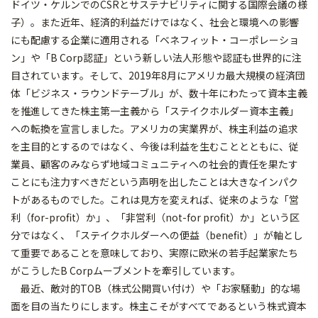
ドイツ・ケルンでのCSRとサステナビリティに関する国際会議の様
子）。また近年、経済的利益だけではなく、社会と環境への影響
にも配慮する企業に適用される「ベネフィット・コーポレーショ
ン」や「B Corp認証」という新しい法人形態や認証も世界的に注
目されています。そして、2019年8月にアメリカ最大規模の経済団
体「ビジネス・ラウンドテーブル」が、数十年にわたって資本主義
を推進してきた株主第一主義から「ステイクホルダー資本主義」
への転換を宣言しました。アメリカの実業界が、株主利益の追求
を主目的とするのではなく、今後は利益を生むこととともに、従
業員、顧客のみならず地域コミュニティへの社会的責任を果たす
ことにも注力すべきだという声明を出したことは大きなインパク
トがあるものでした。これは見方を変えれば、従来のような「営
利（for-profit）か」、「非営利（not-for profit）か」という区
分ではなく、「ステイクホルダーへの便益（benefit）」が軸とし
て重要であることを意味しており、実際に欧米の若手起業家たち
がこうしたB Corpムーブメントを牽引しています。
最近、敵対的TOB（株式公開買い付け）や「お家騒動」的な場
面を目の当たりにします。株主こそがすべてであるという株式資本