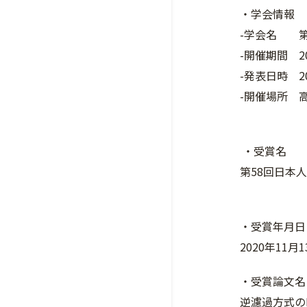
・学会情報
-学会名 第
-開催期間 20
-発表日時 20
-開催場所 
・受賞名
第58回日本
・受賞年月日
2020年11月
・受賞論文名
逆濾過方式の