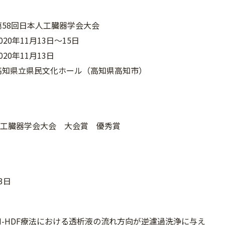
58回日本人工臓器学会大会
20年11月13日～15日
20年11月13日
高知県立県民文化ホール（高知県高知市）
人工臓器学会大会 大会賞 優秀賞
13日
I-HDF療法における透析液の流れ方向が逆濾過洗浄に与え