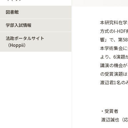
図書館
本研究科在学
学部入試情報
方式のI-H
法政ポータルサイト
響」で、第5
（Hoppii）
本学術集会に
より、6演題
講演の機会が
の受賞演題は
渡辺君1名の
・受賞者
渡辺誠也（応