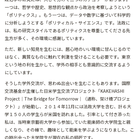
一つは、哲学や歴史、思想的な観点から政治を考察しようという
「ポリティクス」。もう一つは、データや数字に基づいて科学的
に分析しようとする「ポリティカル・サイエンス」です。法政に
は、私の研究スタイルであるポリティクスを尊重してくださる先
生方が多く、その環境に感謝しています。
ただ、新しい知見を生むには、居心地のいい環境に甘んじるので
はなく、異質なものに触れて刺激を受けることも必要です。東京
という地の利を生かして、学外の相手とも意識的に交流するよう
にしています。
そうした学外交流が、思わぬ出会いを生むこともあります。国際
交流基金が主催した日米学生交流プロジェクト「KAKEHASHI
Project│The Bridge for Tomorrow│（通称、架け橋プロジェ
クト）」が始動し、２０１４年11月には法政大学を含む、計６大
学１５０人の学生らが米国を訪れました。引率として付き添った
私は、当時東京藝術大学から参加していた能楽師の大学院生と親
しくなり、その縁で、趣味として能楽を学ぶようになりました。こ
の時出会った大学院生が現在の私の師匠です。