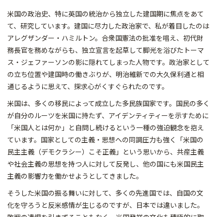
米国の政治史、特に英国の統治から独立した建国期に焦点をあて
て、研究しています。建国に尽力した政治家で、私が着目したのは
アレグザンダー・ハミルトン。合衆国憲法の批准を唱え、初代財
務長官を務めながらも、独立宣言を起草して脚光を浴びたトーマ
ス・ジェファーソンの影に隠れてしまった人物です。政治家として
の立ち位置や建国時の働きぶりが、明治維新での大久保利通と相
通じるように思えて、探求心がくすぐられたのです。
米国は、多くの移民によって成立した多民族国家です。国民の多く
が自分のルーツを米国に持たず、アイデンティティーを示すために
「米国人とは何か」と自問し続けるという一種の強迫観念を抱え
ています。国家としての主義・思想への同調圧力も強く「米国の
民主主義（デモクラシー）こそ正義」という思いから、共産主義
や社会主義の思想を持つ人に対して反発し、他の国にも米国民主
主義の影響力を働かせようとしてきました。
そうした米国の振る舞いに対して、多くの先進国では、自国の文
化を守ろうと反米感情が生じるのですが、日本では違いました。
敗戦の遺恨を引きずることもなく、米国発祥の文化も積極的に取