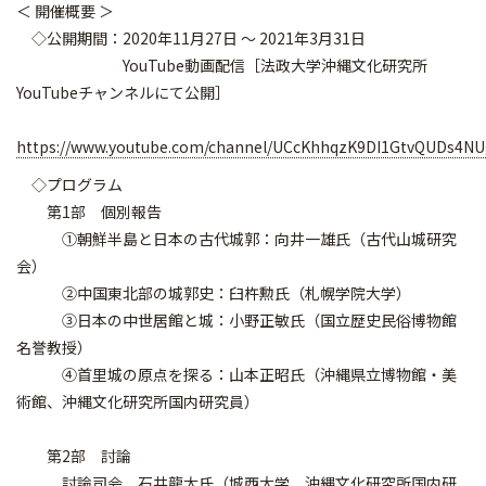
＜ 開催概要 ＞
◇公開期間：2020年11月27日 ～ 2021年3月31日
YouTube動画配信［法政大学沖縄文化研究所
YouTubeチャンネルにて公開］
https://www.youtube.com/channel/UCcKhhqzK9DI1GtvQUDs4N
◇プログラム
第1部 個別報告
①朝鮮半島と日本の古代城郭：向井一雄氏（古代山城研究
会）
②中国東北部の城郭史：臼杵勲氏（札幌学院大学）
③日本の中世居館と城：小野正敏氏（国立歴史民俗博物館
名誉教授）
④首里城の原点を探る：山本正昭氏（沖縄県立博物館・美
術館、沖縄文化研究所国内研究員）
第2部 討論
討論司会 石井龍太氏（城西大学、沖縄文化研究所国内研