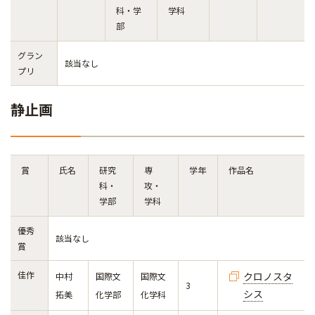
科・学
学科
部
グラン
該当なし
プリ
静止画
賞
氏名
研究
専
学年
作品名
科・
攻・
学部
学科
優秀
該当なし
賞
佳作
クロノスタ
中村
国際文
国際文
3
シス
拓美
化学部
化学科