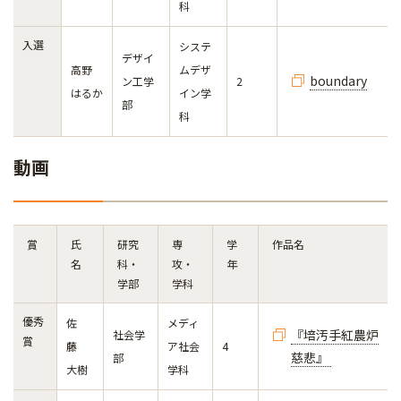
科
入選
システ
デザイ
高野
ムデザ
boundary
ン工学
2
はるか
イン学
部
科
動画
賞
氏
研究
専
学
作品名
名
科・
攻・
年
学部
学科
優秀
佐
メディ
『培汚手紅農炉
社会学
賞
藤
ア社会
4
慈悲』
部
大樹
学科