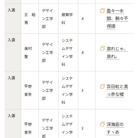
入選
盈々一水
デザイ
王 皓
建築学
間、脈々不
ン工学
4
熹
科
得語
部
入選
システ
デザイ
哀れじゃ、
奥村
ムデザ
ン工学
4
哀れ。
聖
イン学
部
科
入選
システ
デザイ
百日紅と真
平野
ムデザ
ン工学
3
っ赤な嘘
愛奈
イン学
部
科
入選
システ
デザイ
深海逅の
平野
ムデザ
ン工学
3
すヽめ
愛奈
イン学
部