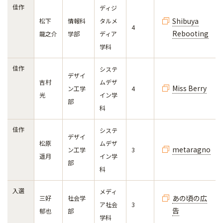
佳作
ディジ
Shibuya
松下
情報科
タルメ
4
Rebooting
龍之介
学部
ディア
学科
佳作
システ
デザイ
吉村
ムデザ
Miss Berry
ン工学
4
光
イン学
部
科
佳作
システ
デザイ
松原
ムデザ
metaragno
ン工学
3
遥月
イン学
部
科
入選
メディ
あの頃の広
三好
社会学
ア社会
3
告
郁也
部
学科