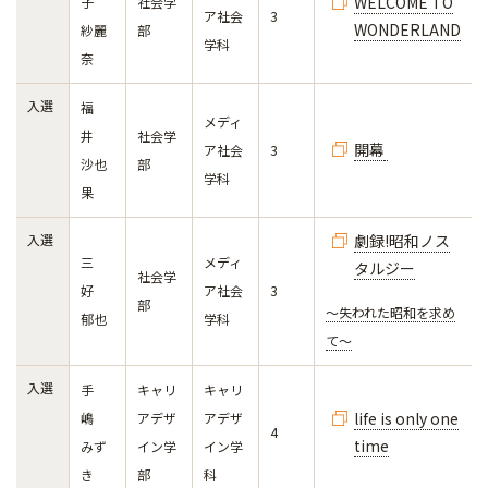
WELCOME TO
子
社会学
ア社会
3
WONDERLAND
紗麗
部
学科
奈
入選
福
メディ
井
社会学
開幕
ア社会
3
沙也
部
学科
果
入選
劇録!昭和ノス
三
メディ
タルジー
社会学
好
ア社会
3
部
〜失われた昭和を求め
郁也
学科
て〜
入選
手
キャリ
キャリ
life is only one
嶋
アデザ
アデザ
4
time
みず
イン学
イン学
き
部
科