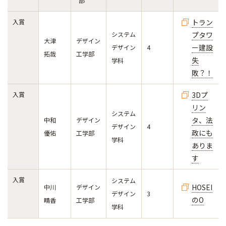
部
入賞
トラン
システム
プタワ
大津
デザイン
ー建設
デザイン
4
拓哉
工学部
失
学科
敗？！
入賞
3Dプ
リン
システム
タ、法
中和
デザイン
デザイン
4
政にも
優佑
工学部
学科
ありま
す
入賞
システム
HOSEI
中川
デザイン
デザイン
3
のO
晴香
工学部
学科