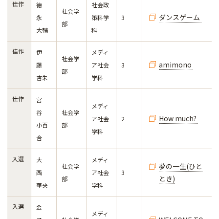
佳作
徳
社会政
社会学
ダンスゲーム
永
策科学
3
部
大輔
科
佳作
伊
メディ
社会学
amimono
藤
ア社会
3
部
杏朱
学科
佳作
宮
メディ
谷
社会学
How much?
ア社会
2
小百
部
学科
合
入選
大
メディ
夢の一生(ひと
社会学
西
ア社会
3
とき)
部
華央
学科
入選
金
メディ