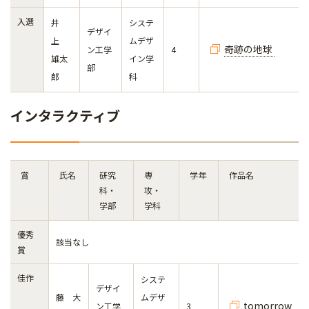
入選
井
システ
デザイ
上
ムデザ
奇跡の地球
ン工学
4
雄太
イン学
部
郎
科
インタラクティブ
賞
氏名
研究
専
学年
作品名
科・
攻・
学部
学科
優秀
該当なし
賞
佳作
システ
デザイ
藤 大
ムデザ
tomorrow
ン工学
3