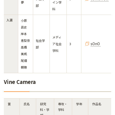
夢
イン学
部
科
入選
小原
昌史
岸本
メディ
恵梨奈
社会学
sOnO
ア社会
3
高橋
部
学科
美帆
尾畑
朝穂
Vine Camera
賞
氏名
研究
専攻・
学年
作品名
科・学
学科