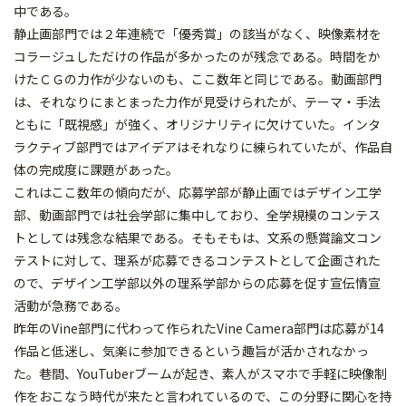
中である。
静止画部門では２年連続で「優秀賞」の該当がなく、映像素材を
コラージュしただけの作品が多かったのが残念である。時間をか
けたＣＧの力作が少ないのも、ここ数年と同じである。動画部門
は、それなりにまとまった力作が見受けられたが、テーマ・手法
ともに「既視感」が強く、オリジナリティに欠けていた。インタ
ラクティブ部門ではアイデアはそれなりに練られていたが、作品自
体の完成度に課題があった。
これはここ数年の傾向だが、応募学部が静止画ではデザイン工学
部、動画部門では社会学部に集中しており、全学規模のコンテス
トとしては残念な結果である。そもそもは、文系の懸賞論文コン
テストに対して、理系が応募できるコンテストとして企画された
ので、デザイン工学部以外の理系学部からの応募を促す宣伝情宣
活動が急務である。
昨年のVine部門に代わって作られたVine Camera部門は応募が14
作品と低迷し、気楽に参加できるという趣旨が活かされなかっ
た。巷間、YouTuberブームが起き、素人がスマホで手軽に映像制
作をおこなう時代が来たと言われているので、この分野に関心を持